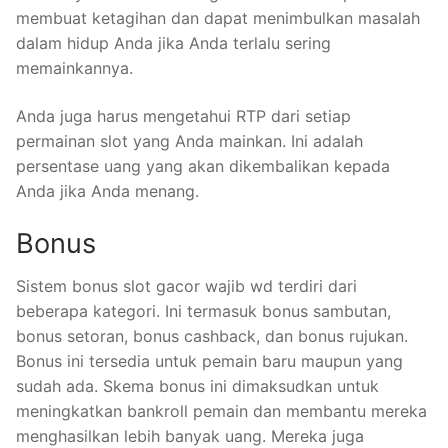
membuat ketagihan dan dapat menimbulkan masalah
dalam hidup Anda jika Anda terlalu sering
memainkannya.
Anda juga harus mengetahui RTP dari setiap
permainan slot yang Anda mainkan. Ini adalah
persentase uang yang akan dikembalikan kepada
Anda jika Anda menang.
Bonus
Sistem bonus slot gacor wajib wd terdiri dari
beberapa kategori. Ini termasuk bonus sambutan,
bonus setoran, bonus cashback, dan bonus rujukan.
Bonus ini tersedia untuk pemain baru maupun yang
sudah ada. Skema bonus ini dimaksudkan untuk
meningkatkan bankroll pemain dan membantu mereka
menghasilkan lebih banyak uang. Mereka juga