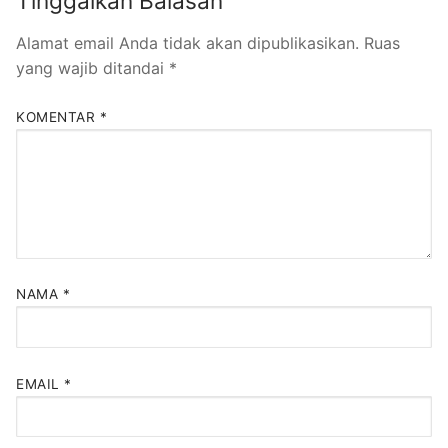
Tinggalkan Balasan
Alamat email Anda tidak akan dipublikasikan.
Ruas
yang wajib ditandai
*
KOMENTAR
*
NAMA
*
EMAIL
*