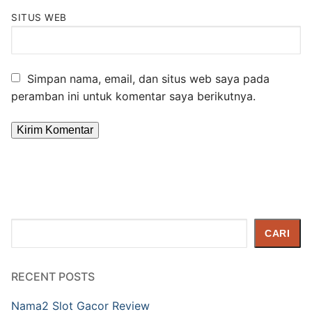
SITUS WEB
Simpan nama, email, dan situs web saya pada
peramban ini untuk komentar saya berikutnya.
Cari
CARI
RECENT POSTS
Nama2 Slot Gacor Review