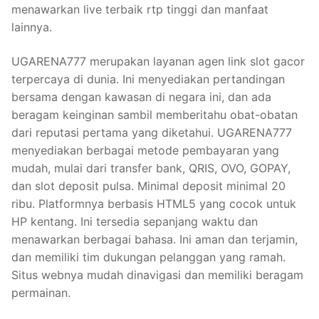
menawarkan live terbaik rtp tinggi dan manfaat
lainnya.
UGARENA777 merupakan layanan agen link slot gacor
terpercaya di dunia. Ini menyediakan pertandingan
bersama dengan kawasan di negara ini, dan ada
beragam keinginan sambil memberitahu obat-obatan
dari reputasi pertama yang diketahui. UGARENA777
menyediakan berbagai metode pembayaran yang
mudah, mulai dari transfer bank, QRIS, OVO, GOPAY,
dan slot deposit pulsa. Minimal deposit minimal 20
ribu. Platformnya berbasis HTML5 yang cocok untuk
HP kentang. Ini tersedia sepanjang waktu dan
menawarkan berbagai bahasa. Ini aman dan terjamin,
dan memiliki tim dukungan pelanggan yang ramah.
Situs webnya mudah dinavigasi dan memiliki beragam
permainan.