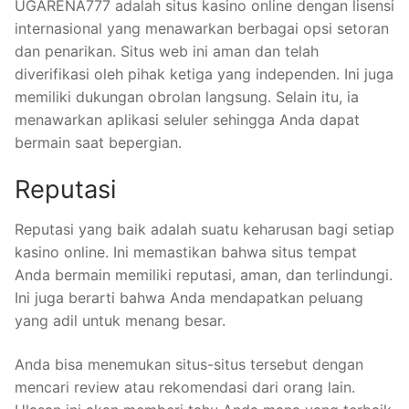
UGARENA777 adalah situs kasino online dengan lisensi
internasional yang menawarkan berbagai opsi setoran
dan penarikan. Situs web ini aman dan telah
diverifikasi oleh pihak ketiga yang independen. Ini juga
memiliki dukungan obrolan langsung. Selain itu, ia
menawarkan aplikasi seluler sehingga Anda dapat
bermain saat bepergian.
Reputasi
Reputasi yang baik adalah suatu keharusan bagi setiap
kasino online. Ini memastikan bahwa situs tempat
Anda bermain memiliki reputasi, aman, dan terlindungi.
Ini juga berarti bahwa Anda mendapatkan peluang
yang adil untuk menang besar.
Anda bisa menemukan situs-situs tersebut dengan
mencari review atau rekomendasi dari orang lain.