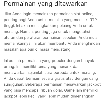
Permainan yang ditawarkan
Jika Anda ingin memainkan permainan slot online,
penting bagi Anda untuk memilih yang memiliki RTP
tinggi. Ini akan meningkatkan peluang Anda untuk
menang. Namun, penting juga untuk mengetahui
aturan dan peraturan permainan sebelum Anda mulai
memainkannya. Ini akan membantu Anda menghindari
masalah apa pun di masa mendatang.
Ini adalah permainan yang populer dengan banyak
orang. Ini memiliki tema yang menarik dan
menawarkan sejumlah cara berbeda untuk menang.
Anda dapat bermain secara gratis atau dengan uang
sungguhan. Beberapa permainan menawarkan jackpot
yang bisa mencapai ribuan dolar. Game lain memiliki
jackpot lebih kecil yang lebih mudah dimenangkan.