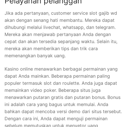
Pelayanan pelanggan
Jika ada pertanyaan, customer service slot gajib wd
akan dengan senang hati membantu. Mereka dapat
dihubungi melalui livechat, whatsapp, dan telegram.
Mereka akan menjawab pertanyaan Anda dengan
cepat dan akan tersedia sepanjang waktu. Selain itu,
mereka akan memberikan tips dan trik cara
memenangkan banyak uang.
Kasino online menawarkan berbagai permainan yang
dapat Anda mainkan. Beberapa permainan paling
populer termasuk slot dan roulette. Anda juga dapat
memainkan video poker. Beberapa situs juga
menawarkan putaran gratis dan putaran bonus. Bonus
ini adalah cara yang bagus untuk memulai. Anda
bahkan dapat mencoba versi demo dari situs tersebut.
Dengan cara ini, Anda dapat menguji permainan
sebelum memutuskan untuk menyetor uang