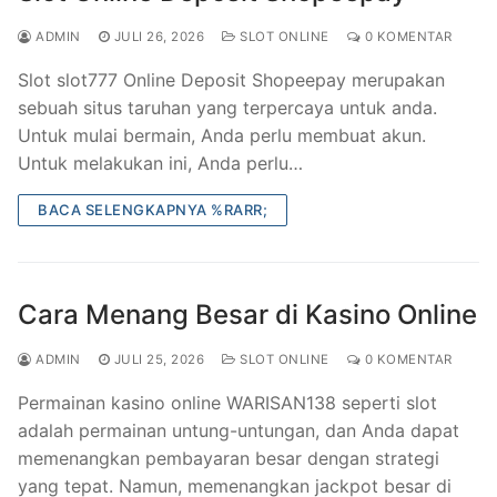
ADMIN
JULI 26, 2026
SLOT ONLINE
0 KOMENTAR
Slot slot777 Online Deposit Shopeepay merupakan
sebuah situs taruhan yang terpercaya untuk anda.
Untuk mulai bermain, Anda perlu membuat akun.
Untuk melakukan ini, Anda perlu…
BACA SELENGKAPNYA %RARR;
Cara Menang Besar di Kasino Online
ADMIN
JULI 25, 2026
SLOT ONLINE
0 KOMENTAR
Permainan kasino online WARISAN138 seperti slot
adalah permainan untung-untungan, dan Anda dapat
memenangkan pembayaran besar dengan strategi
yang tepat. Namun, memenangkan jackpot besar di