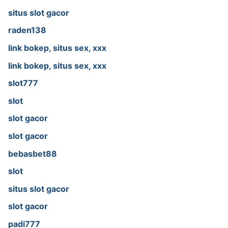
situs slot gacor
raden138
link bokep, situs sex, xxx
link bokep, situs sex, xxx
slot777
slot
slot gacor
slot gacor
bebasbet88
slot
situs slot gacor
slot gacor
padi777