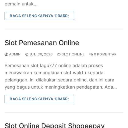
pemain untuk…
BACA SELENGKAPNYA %RARR;
Slot Pemesanan Online
ADMIN
JULI 30, 2026
SLOT ONLINE
0 KOMENTAR
Pemesanan slot lagu777 online adalah proses
menawarkan kemungkinan slot waktu kepada
pelanggan. Ini dilakukan secara online, dan ini cara
yang bagus untuk meningkatkan pendapatan. Ada…
BACA SELENGKAPNYA %RARR;
Slot Online Deposit Shopeepay