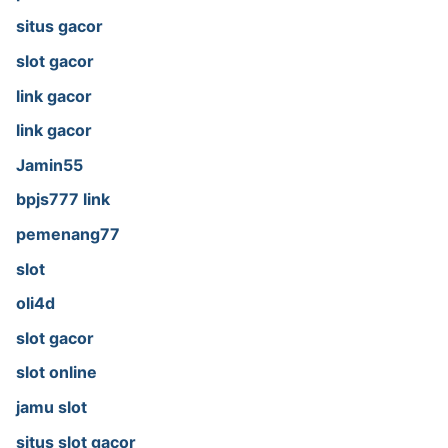
situs gacor
slot gacor
link gacor
link gacor
Jamin55
bpjs777 link
pemenang77
slot
oli4d
slot gacor
slot online
jamu slot
situs slot gacor