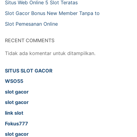
Situs Web Online 5 Slot Teratas
Slot Gacor Bonus New Member Tanpa to
Slot Pemesanan Online
RECENT COMMENTS
Tidak ada komentar untuk ditampilkan.
SITUS SLOT GACOR
WSO55
slot gacor
slot gacor
link slot
Fokus777
slot gacor