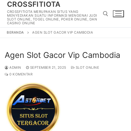
CROSSFITIOTA
Lompat
ke
CROSSFITIOTA MERUPAKAN SITUS YANG
MENYEDIAKAN SUATU INFORMASI MENGENAI JUDI
konten
SLOT ONLINE, TOGEL ONLINE, POKER ONLINE, DAN
CASINO ONLINE
BERANDA
AGEN SLOT GACOR VIP CAMBODIA
Cari:
Agen Slot Gacor Vip Cambodia
ADMIN
SEPTEMBER 21, 2025
SLOT ONLINE
0 KOMENTAR