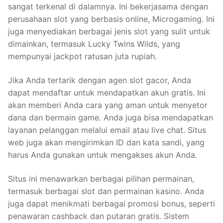
sangat terkenal di dalamnya. Ini bekerjasama dengan
perusahaan slot yang berbasis online, Microgaming. Ini
juga menyediakan berbagai jenis slot yang sulit untuk
dimainkan, termasuk Lucky Twins Wilds, yang
mempunyai jackpot ratusan juta rupiah.
Jika Anda tertarik dengan agen slot gacor, Anda
dapat mendaftar untuk mendapatkan akun gratis. Ini
akan memberi Anda cara yang aman untuk menyetor
dana dan bermain game. Anda juga bisa mendapatkan
layanan pelanggan melalui email atau live chat. Situs
web juga akan mengirimkan ID dan kata sandi, yang
harus Anda gunakan untuk mengakses akun Anda.
Situs ini menawarkan berbagai pilihan permainan,
termasuk berbagai slot dan permainan kasino. Anda
juga dapat menikmati berbagai promosi bonus, seperti
penawaran cashback dan putaran gratis. Sistem