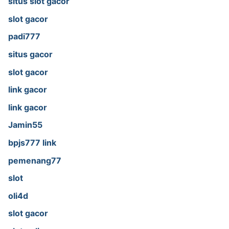
situs slot gacor
slot gacor
padi777
situs gacor
slot gacor
link gacor
link gacor
Jamin55
bpjs777 link
pemenang77
slot
oli4d
slot gacor