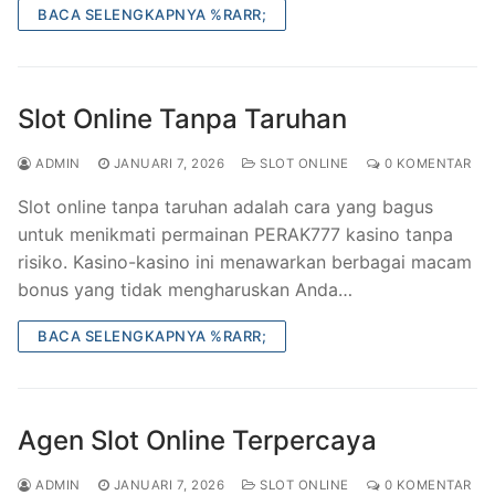
BACA SELENGKAPNYA %RARR;
Slot Online Tanpa Taruhan
ADMIN
JANUARI 7, 2026
SLOT ONLINE
0 KOMENTAR
Slot online tanpa taruhan adalah cara yang bagus
untuk menikmati permainan PERAK777 kasino tanpa
risiko. Kasino-kasino ini menawarkan berbagai macam
bonus yang tidak mengharuskan Anda…
BACA SELENGKAPNYA %RARR;
Agen Slot Online Terpercaya
ADMIN
JANUARI 7, 2026
SLOT ONLINE
0 KOMENTAR