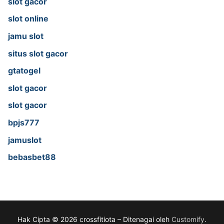
slot gacor
slot online
jamu slot
situs slot gacor
gtatogel
slot gacor
slot gacor
bpjs777
jamuslot
bebasbet88
Hak Cipta © 2026 crossfitiota – Ditenagai oleh
Customify
.