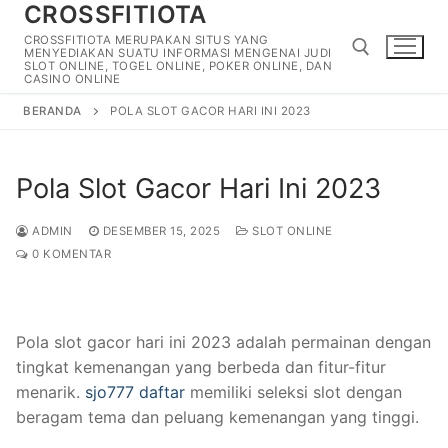
CROSSFITIOTA
Lompat
ke
CROSSFITIOTA MERUPAKAN SITUS YANG
MENYEDIAKAN SUATU INFORMASI MENGENAI JUDI
konten
SLOT ONLINE, TOGEL ONLINE, POKER ONLINE, DAN
CASINO ONLINE
BERANDA
POLA SLOT GACOR HARI INI 2023
Cari:
Pola Slot Gacor Hari Ini 2023
ADMIN
DESEMBER 15, 2025
SLOT ONLINE
0 KOMENTAR
Pola slot gacor hari ini 2023 adalah permainan dengan
tingkat kemenangan yang berbeda dan fitur-fitur
menarik.
sjo777 daftar
memiliki seleksi slot dengan
beragam tema dan peluang kemenangan yang tinggi.