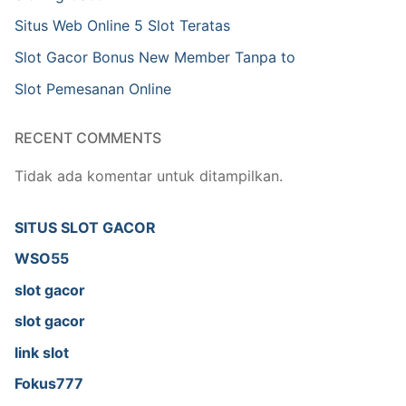
Situs Web Online 5 Slot Teratas
Slot Gacor Bonus New Member Tanpa to
Slot Pemesanan Online
RECENT COMMENTS
Tidak ada komentar untuk ditampilkan.
SITUS SLOT GACOR
WSO55
slot gacor
slot gacor
link slot
Fokus777