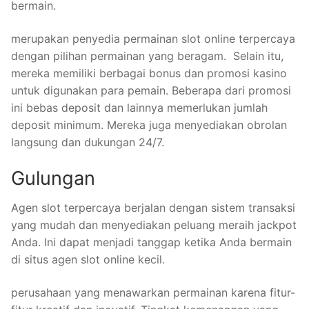
bermain.
merupakan penyedia permainan slot online terpercaya
dengan pilihan permainan yang beragam. Selain itu,
mereka memiliki berbagai bonus dan promosi kasino
untuk digunakan para pemain. Beberapa dari promosi
ini bebas deposit dan lainnya memerlukan jumlah
deposit minimum. Mereka juga menyediakan obrolan
langsung dan dukungan 24/7.
Gulungan
Agen slot terpercaya berjalan dengan sistem transaksi
yang mudah dan menyediakan peluang meraih jackpot
Anda. Ini dapat menjadi tanggap ketika Anda bermain
di situs agen slot online kecil.
perusahaan yang menawarkan permainan karena fitur-