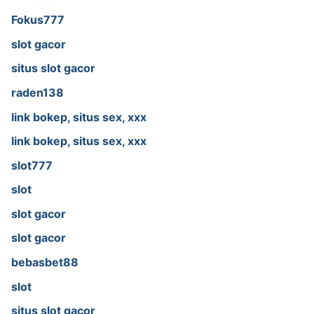
Fokus777
slot gacor
situs slot gacor
raden138
link bokep, situs sex, xxx
link bokep, situs sex, xxx
slot777
slot
slot gacor
slot gacor
bebasbet88
slot
situs slot gacor