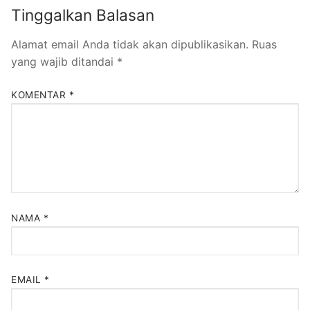
Tinggalkan Balasan
Alamat email Anda tidak akan dipublikasikan.
Ruas
yang wajib ditandai
*
KOMENTAR
*
NAMA
*
EMAIL
*