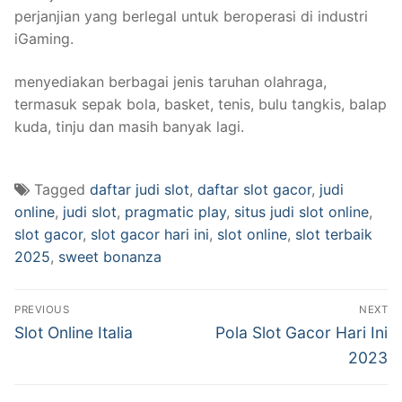
perjanjian yang berlegal untuk beroperasi di industri
iGaming.
menyediakan berbagai jenis taruhan olahraga,
termasuk sepak bola, basket, tenis, bulu tangkis, balap
kuda, tinju dan masih banyak lagi.
Tagged
daftar judi slot
,
daftar slot gacor
,
judi
online
,
judi slot
,
pragmatic play
,
situs judi slot online
,
slot gacor
,
slot gacor hari ini
,
slot online
,
slot terbaik
2025
,
sweet bonanza
Navigasi
PREVIOUS
NEXT
pos
Previous
Next
Slot Online Italia
Pola Slot Gacor Hari Ini
post:
post:
2023