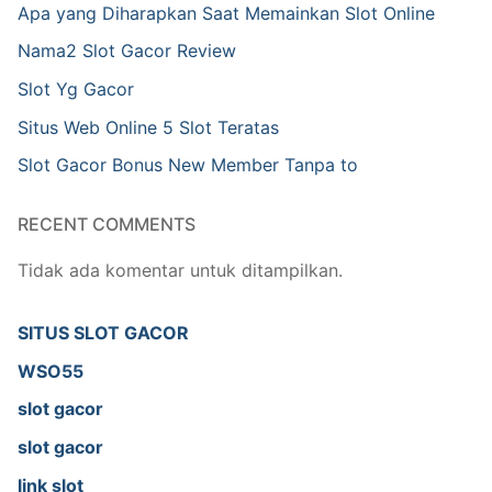
Apa yang Diharapkan Saat Memainkan Slot Online
Nama2 Slot Gacor Review
Slot Yg Gacor
Situs Web Online 5 Slot Teratas
Slot Gacor Bonus New Member Tanpa to
RECENT COMMENTS
Tidak ada komentar untuk ditampilkan.
SITUS SLOT GACOR
WSO55
slot gacor
slot gacor
link slot