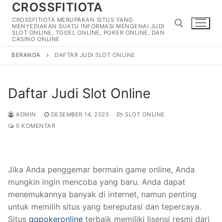
CROSSFITIOTA
Lompat
ke
CROSSFITIOTA MERUPAKAN SITUS YANG
MENYEDIAKAN SUATU INFORMASI MENGENAI JUDI
konten
SLOT ONLINE, TOGEL ONLINE, POKER ONLINE, DAN
CASINO ONLINE
BERANDA
DAFTAR JUDI SLOT ONLINE
Cari:
Daftar Judi Slot Online
ADMIN
DESEMBER 14, 2025
SLOT ONLINE
0 KOMENTAR
Jika Anda penggemar bermain game online, Anda
mungkin ingin mencoba yang baru. Anda dapat
menemukannya banyak di internet, namun penting
untuk memilih situs yang bereputasi dan tepercaya.
Situs
qqpokeronline
terbaik memiliki lisensi resmi dari