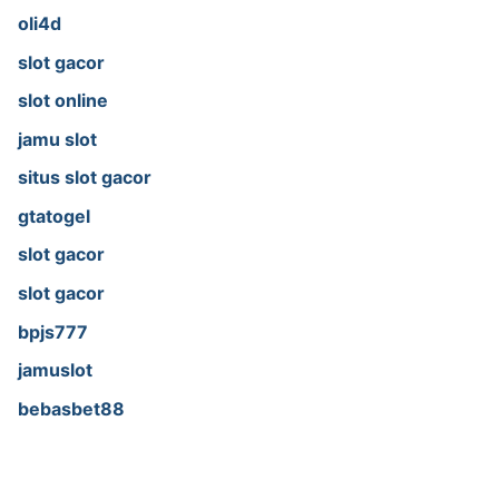
oli4d
slot gacor
slot online
jamu slot
situs slot gacor
gtatogel
slot gacor
slot gacor
bpjs777
jamuslot
bebasbet88