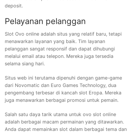
deposit.
Pelayanan pelanggan
Slot Ovo online adalah situs yang relatif baru, tetapi
menawarkan layanan yang baik. Tim layanan
pelanggan sangat responsif dan dapat dihubungi
melalui email atau telepon. Mereka juga tersedia
selama siang hari.
Situs web ini terutama dipenuhi dengan game-game
dari Novomatic dan Euro Games Technology, dua
pengembang terbesar di kancah slot Eropa. Mereka
juga menawarkan berbagai promosi untuk pemain.
Salah satu daya tarik utama untuk ovo slot online
adalah berbagai macam permainan yang ditawarkan.
Anda dapat memainkan slot dalam berbagai tema dan