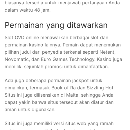
biasanya tersedia untuk menjawab pertanyaan Anda
dalam waktu 48 jam.
Permainan yang ditawarkan
Slot OVO online menawarkan berbagai slot dan
permainan kasino lainnya. Pemain dapat menemukan
pilihan judul dari penyedia terkenal seperti Netent,
Novomatic, dan Euro Games Technology. Kasino juga
memiliki sejumlah promosi untuk dimanfaatkan.
Ada juga beberapa permainan jackpot untuk
dimainkan, termasuk Book of Ra dan Sizzling Hot.
Situs ini juga dilisensikan di Malta, sehingga Anda
dapat yakin bahwa situs tersebut akan diatur dan
aman untuk digunakan.
Situs ini juga memiliki versi situs web yang ramah