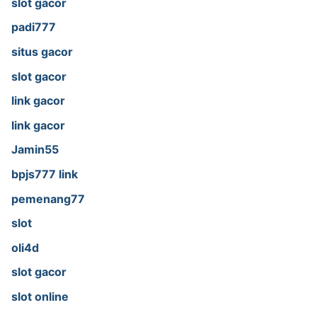
slot gacor
padi777
situs gacor
slot gacor
link gacor
link gacor
Jamin55
bpjs777 link
pemenang77
slot
oli4d
slot gacor
slot online