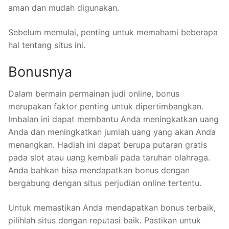
aman dan mudah digunakan.
Sebelum memulai, penting untuk memahami beberapa
hal tentang situs ini.
Bonusnya
Dalam bermain permainan judi online, bonus
merupakan faktor penting untuk dipertimbangkan.
Imbalan ini dapat membantu Anda meningkatkan uang
Anda dan meningkatkan jumlah uang yang akan Anda
menangkan. Hadiah ini dapat berupa putaran gratis
pada slot atau uang kembali pada taruhan olahraga.
Anda bahkan bisa mendapatkan bonus dengan
bergabung dengan situs perjudian online tertentu.
Untuk memastikan Anda mendapatkan bonus terbaik,
pilihlah situs dengan reputasi baik. Pastikan untuk