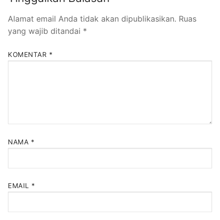
Alamat email Anda tidak akan dipublikasikan.
Ruas
yang wajib ditandai
*
KOMENTAR
*
NAMA
*
EMAIL
*