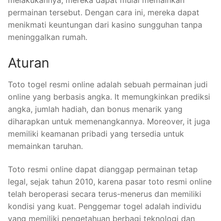
melakukannya, mereka dapat mulai memainkan
permainan tersebut. Dengan cara ini, mereka dapat
menikmati keuntungan dari kasino sungguhan tanpa
meninggalkan rumah.
Aturan
Toto togel resmi online adalah sebuah permainan judi
online yang berbasis angka. It memungkinkan prediksi
angka, jumlah hadiah, dan bonus menarik yang
diharapkan untuk memenangkannya. Moreover, it juga
memiliki keamanan pribadi yang tersedia untuk
memainkan taruhan.
Toto resmi online dapat dianggap permainan tetap
legal, sejak tahun 2010, karena pasar toto resmi online
telah beroperasi secara terus-menerus dan memiliki
kondisi yang kuat. Penggemar togel adalah individu
yang memiliki pengetahuan berbagi teknologi dan