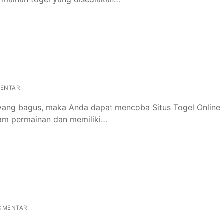
ENTAR
e yang bagus, maka Anda dapat mencoba Situs Togel Online
cam permainan dan memiliki…
OMENTAR