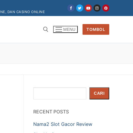
NE, DAN CASINO ONLINE
TOMBOL
MENU
Cari
CARI
RECENT POSTS
Nama2 Slot Gacor Review