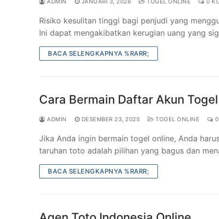
ADMIN
JANUARI 3, 2026
TOGEL ONLINE
0 K
Risiko kesulitan tinggi bagi penjudi yang mengg
Ini dapat mengakibatkan kerugian uang yang sig
BACA SELENGKAPNYA %RARR;
Cara Bermain Daftar Akun Togel
ADMIN
DESEMBER 23, 2025
TOGEL ONLINE
0
Jika Anda ingin bermain togel online, Anda har
taruhan toto adalah pilihan yang bagus dan me
BACA SELENGKAPNYA %RARR;
Agen Toto Indonesia Online