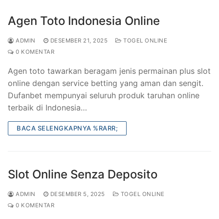
Agen Toto Indonesia Online
ADMIN
DESEMBER 21, 2025
TOGEL ONLINE
0 KOMENTAR
Agen toto tawarkan beragam jenis permainan plus slot
online dengan service betting yang aman dan sengit.
Dufanbet mempunyai seluruh produk taruhan online
terbaik di Indonesia…
BACA SELENGKAPNYA %RARR;
Slot Online Senza Deposito
ADMIN
DESEMBER 5, 2025
TOGEL ONLINE
0 KOMENTAR