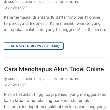
ADMIN
JANUARI 5, 2026
TOGEL ONLINE
0 KOMENTAR
Kami termasuk di antara 10 daftar toto peri11 online
terpercaya di Indonesia. Kami memiliki winrate yang
merupakan salah satu yang tertinggi di Asia. Selain itu,
…
BACA SELENGKAPNYA %RARR;
Cara Menghapus Akun Togel Online
ADMIN
JANUARI 3, 2026
TOGEL ONLINE
0 KOMENTAR
Risiko kesulitan tinggi bagi penjudi yang menggunakan
kartu kredit atau rekening bank mereka untuk
bertaruh. Ini dapat mengakibatkan kerugian uang yang