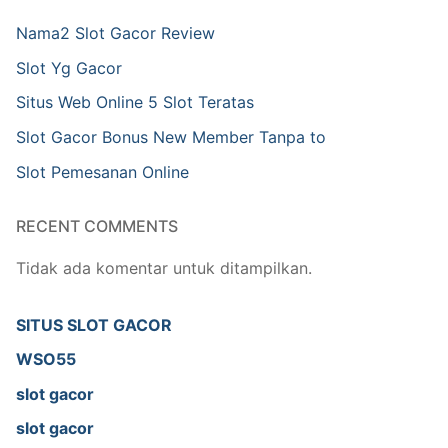
Nama2 Slot Gacor Review
Slot Yg Gacor
Situs Web Online 5 Slot Teratas
Slot Gacor Bonus New Member Tanpa to
Slot Pemesanan Online
RECENT COMMENTS
Tidak ada komentar untuk ditampilkan.
SITUS SLOT GACOR
WSO55
slot gacor
slot gacor