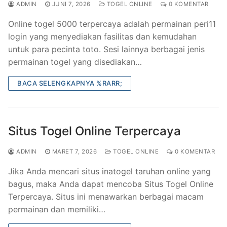
ADMIN
JUNI 7, 2026
TOGEL ONLINE
0 KOMENTAR
Online togel 5000 terpercaya adalah permainan peri11
login yang menyediakan fasilitas dan kemudahan
untuk para pecinta toto. Sesi lainnya berbagai jenis
permainan togel yang disediakan…
BACA SELENGKAPNYA %RARR;
Situs Togel Online Terpercaya
ADMIN
MARET 7, 2026
TOGEL ONLINE
0 KOMENTAR
Jika Anda mencari situs inatogel taruhan online yang
bagus, maka Anda dapat mencoba Situs Togel Online
Terpercaya. Situs ini menawarkan berbagai macam
permainan dan memiliki…