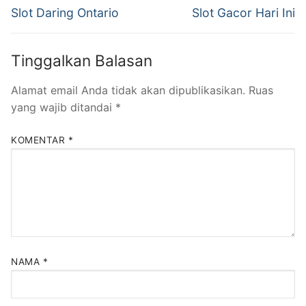
pos
Previous
Next
Slot Daring Ontario
Slot Gacor Hari Ini
post:
post:
Tinggalkan Balasan
Alamat email Anda tidak akan dipublikasikan.
Ruas
yang wajib ditandai
*
KOMENTAR
*
NAMA
*