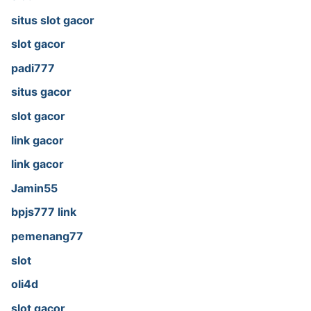
situs slot gacor
slot gacor
padi777
situs gacor
slot gacor
link gacor
link gacor
Jamin55
bpjs777 link
pemenang77
slot
oli4d
slot gacor