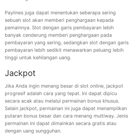
Paylines juga dapat menentukan seberapa sering
sebuah slot akan memberi penghargaan kepada
pemainnya. Slot dengan garis pembayaran lebih
banyak cenderung memberi penghargaan pada
pembayaran yang sering, sedangkan slot dengan garis
pembayaran lebih sedikit menawarkan peluang lebih
tinggi untuk kehilangan uang.
Jackpot
Jika Anda ingin menang besar di slot online, jackpot
progresif adalah cara yang tepat. Ini dapat dipicu
secara acak atau melalui permainan bonus khusus.
Selain jackpot, permainan ini juga dapat menampilkan
putaran bonus besar dan cara menang multiway. Jenis
permainan ini dapat dimainkan secara gratis atau
dengan uang sungguhan.