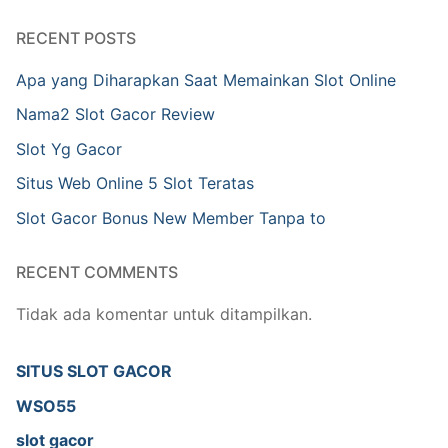
RECENT POSTS
Apa yang Diharapkan Saat Memainkan Slot Online
Nama2 Slot Gacor Review
Slot Yg Gacor
Situs Web Online 5 Slot Teratas
Slot Gacor Bonus New Member Tanpa to
RECENT COMMENTS
Tidak ada komentar untuk ditampilkan.
SITUS SLOT GACOR
WSO55
slot gacor