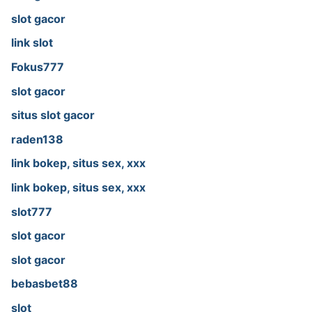
slot gacor
link slot
Fokus777
slot gacor
situs slot gacor
raden138
link bokep, situs sex, xxx
link bokep, situs sex, xxx
slot777
slot gacor
slot gacor
bebasbet88
slot