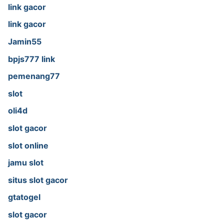
link gacor
link gacor
Jamin55
bpjs777 link
pemenang77
slot
oli4d
slot gacor
slot online
jamu slot
situs slot gacor
gtatogel
slot gacor