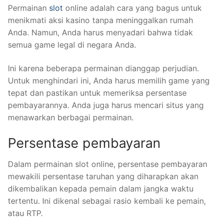
Permainan
slot
online adalah cara yang bagus untuk
menikmati aksi kasino tanpa meninggalkan rumah
Anda. Namun, Anda harus menyadari bahwa tidak
semua game legal di negara Anda.
Ini karena beberapa permainan dianggap perjudian.
Untuk menghindari ini, Anda harus memilih game yang
tepat dan pastikan untuk memeriksa persentase
pembayarannya. Anda juga harus mencari situs yang
menawarkan berbagai permainan.
Persentase pembayaran
Dalam permainan slot online, persentase pembayaran
mewakili persentase taruhan yang diharapkan akan
dikembalikan kepada pemain dalam jangka waktu
tertentu. Ini dikenal sebagai rasio kembali ke pemain,
atau RTP.