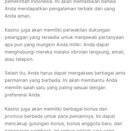
pemerintah Indonesia. Ini akan memastikan bahwa
Anda mendapatkan pengalaman terbaik dan uang
Anda aman.
Kasino juga akan memiliki perwakilan dukungan
pelanggan yang tersedia untuk menjawab pertanyaan
apa pun yang mungkin Anda miliki. Anda dapat
menghubungi mereka melalui obrolan langsung, email,
atau telepon.
Selain itu, Anda harus dapat mengakses berbagai jenis
permainan yang berbeda. Ini akan membantu Anda
memilih salah satu yang paling sesuai dengan
preferensi Anda.
Kasino juga akan memiliki berbagai bonus dan
promosi berbeda untuk para pemainnya. Ini dapat
mencakup gulungan bonus, bonus anggota baru, dan
penawaran cashback. Ini semua adalah cara yang