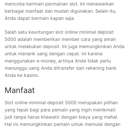
mencoba bermain permainan slot. Ini menawarkan
berbagai manfaat dan mudah digunakan. Selain itu,
Anda dapat bermain kapan saja.
Salah satu keuntungan slot online minimal deposit
5000 adalah memberikan member cara yang aman
untuk melakukan deposit. Ini juga memungkinkan Anda
untuk menarik uang dengan cepat. Ini karena
menggunakan e-money, artinya Anda tidak perlu
menunggu uang Anda ditransfer dari rekening bank
Anda ke kasino.
Manfaat
Slot online minimal deposit 5000 merupakan pilihan
yang tepat bagi para pemain yang ingin menikmati
judi tanpa harus khawatir dengan biaya yang mahal.
Hal ini memungkinkan pemain untuk memulai dengan