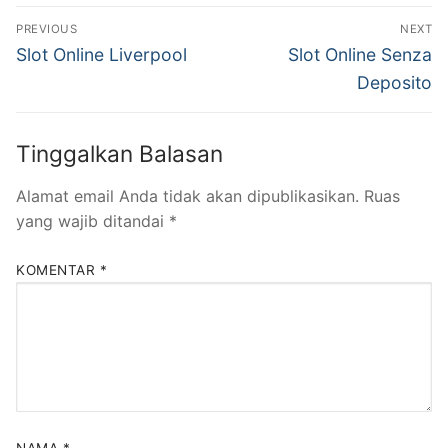
Navigasi
PREVIOUS
NEXT
pos
Previous
Next
Slot Online Liverpool
Slot Online Senza
post:
post:
Deposito
Tinggalkan Balasan
Alamat email Anda tidak akan dipublikasikan.
Ruas
yang wajib ditandai
*
KOMENTAR
*
NAMA
*