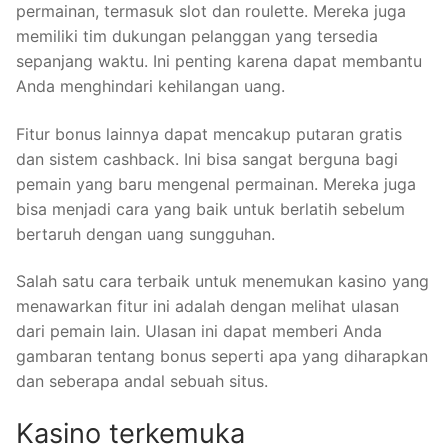
permainan, termasuk slot dan roulette. Mereka juga
memiliki tim dukungan pelanggan yang tersedia
sepanjang waktu. Ini penting karena dapat membantu
Anda menghindari kehilangan uang.
Fitur bonus lainnya dapat mencakup putaran gratis
dan sistem cashback. Ini bisa sangat berguna bagi
pemain yang baru mengenal permainan. Mereka juga
bisa menjadi cara yang baik untuk berlatih sebelum
bertaruh dengan uang sungguhan.
Salah satu cara terbaik untuk menemukan kasino yang
menawarkan fitur ini adalah dengan melihat ulasan
dari pemain lain. Ulasan ini dapat memberi Anda
gambaran tentang bonus seperti apa yang diharapkan
dan seberapa andal sebuah situs.
Kasino terkemuka