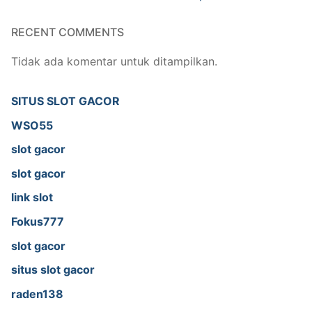
RECENT COMMENTS
Tidak ada komentar untuk ditampilkan.
SITUS SLOT GACOR
WSO55
slot gacor
slot gacor
link slot
Fokus777
slot gacor
situs slot gacor
raden138