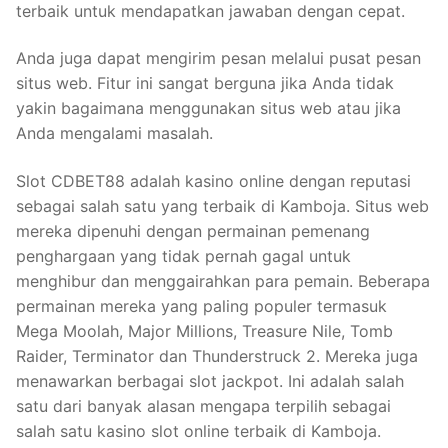
terbaik untuk mendapatkan jawaban dengan cepat.
Anda juga dapat mengirim pesan melalui pusat pesan
situs web. Fitur ini sangat berguna jika Anda tidak
yakin bagaimana menggunakan situs web atau jika
Anda mengalami masalah.
Slot CDBET88 adalah kasino online dengan reputasi
sebagai salah satu yang terbaik di Kamboja. Situs web
mereka dipenuhi dengan permainan pemenang
penghargaan yang tidak pernah gagal untuk
menghibur dan menggairahkan para pemain. Beberapa
permainan mereka yang paling populer termasuk
Mega Moolah, Major Millions, Treasure Nile, Tomb
Raider, Terminator dan Thunderstruck 2. Mereka juga
menawarkan berbagai slot jackpot. Ini adalah salah
satu dari banyak alasan mengapa terpilih sebagai
salah satu kasino slot online terbaik di Kamboja.