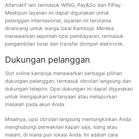
Alternatif lain termasuk WING, Pay&Go dan PiPay.
Meskipun layanan ini dapat digunakan untuk
pelanggan internasional, layanan ini terutama
dirancang untuk warga lokal Kamboja. Mereka
menawarkan sejumlah opsi pembayaran, termasuk
pengambilan tunai dan transfer dompet elektronik.
Dukungan pelanggan
Slot online kamboja menawarkan berbagai pilihan
dukungan pelanggan, termasuk obrolan langsung dan
dukungan telepon. Opsi dukungan ini dapat digunakan
untuk mengajukan pertanyaan atau melaporkan
masalah pada akun Anda.
Misalnya, opsi obrolan langsung memungkinkan Anda
menghubungi perwakilan kapan saja, siang atau
malam, di mana pun lokasi Anda. Ini adalah cara