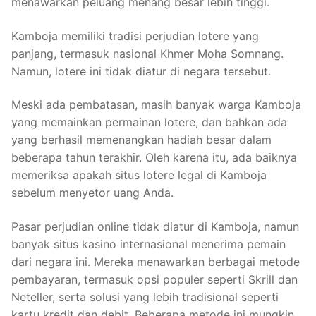
menawarkan peluang menang besar lebih tinggi.
Kamboja memiliki tradisi perjudian lotere yang
panjang, termasuk nasional Khmer Moha Somnang.
Namun, lotere ini tidak diatur di negara tersebut.
Meski ada pembatasan, masih banyak warga Kamboja
yang memainkan permainan lotere, dan bahkan ada
yang berhasil memenangkan hadiah besar dalam
beberapa tahun terakhir. Oleh karena itu, ada baiknya
memeriksa apakah situs lotere legal di Kamboja
sebelum menyetor uang Anda.
Pasar perjudian online tidak diatur di Kamboja, namun
banyak situs kasino internasional menerima pemain
dari negara ini. Mereka menawarkan berbagai metode
pembayaran, termasuk opsi populer seperti Skrill dan
Neteller, serta solusi yang lebih tradisional seperti
kartu kredit dan debit. Beberapa metode ini mungkin