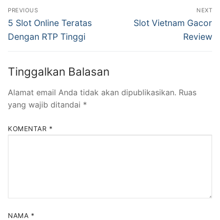
Navigasi
PREVIOUS
NEXT
pos
Previous
Next
5 Slot Online Teratas
Slot Vietnam Gacor
post:
post:
Dengan RTP Tinggi
Review
Tinggalkan Balasan
Alamat email Anda tidak akan dipublikasikan.
Ruas
yang wajib ditandai
*
KOMENTAR
*
NAMA
*