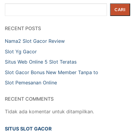
Cari
CARI
RECENT POSTS
Nama2 Slot Gacor Review
Slot Yg Gacor
Situs Web Online 5 Slot Teratas
Slot Gacor Bonus New Member Tanpa to
Slot Pemesanan Online
RECENT COMMENTS
Tidak ada komentar untuk ditampilkan.
SITUS SLOT GACOR