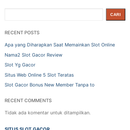
Cari
CARI
RECENT POSTS
Apa yang Diharapkan Saat Memainkan Slot Online
Nama2 Slot Gacor Review
Slot Yg Gacor
Situs Web Online 5 Slot Teratas
Slot Gacor Bonus New Member Tanpa to
RECENT COMMENTS
Tidak ada komentar untuk ditampilkan.
SITUS SLOT GACOR