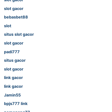
slot gacor
bebasbet88
slot
situs slot gacor
slot gacor
padi777
situs gacor
slot gacor
link gacor
link gacor
Jamin55
bpjs777 link