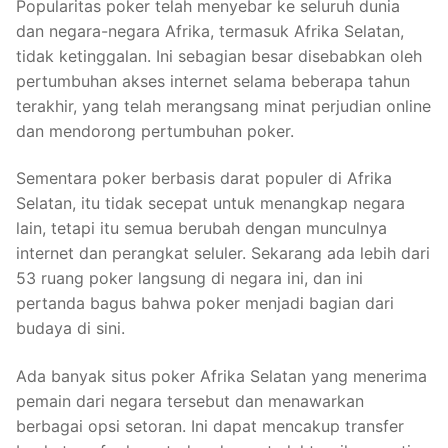
Popularitas poker telah menyebar ke seluruh dunia
dan negara-negara Afrika, termasuk Afrika Selatan,
tidak ketinggalan. Ini sebagian besar disebabkan oleh
pertumbuhan akses internet selama beberapa tahun
terakhir, yang telah merangsang minat perjudian online
dan mendorong pertumbuhan poker.
Sementara poker berbasis darat populer di Afrika
Selatan, itu tidak secepat untuk menangkap negara
lain, tetapi itu semua berubah dengan munculnya
internet dan perangkat seluler. Sekarang ada lebih dari
53 ruang poker langsung di negara ini, dan ini
pertanda bagus bahwa poker menjadi bagian dari
budaya di sini.
Ada banyak situs poker Afrika Selatan yang menerima
pemain dari negara tersebut dan menawarkan
berbagai opsi setoran. Ini dapat mencakup transfer