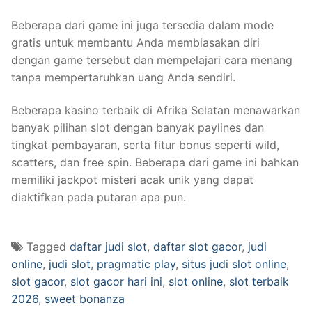
Beberapa dari game ini juga tersedia dalam mode
gratis untuk membantu Anda membiasakan diri
dengan game tersebut dan mempelajari cara menang
tanpa mempertaruhkan uang Anda sendiri.
Beberapa kasino terbaik di Afrika Selatan menawarkan
banyak pilihan slot dengan banyak paylines dan
tingkat pembayaran, serta fitur bonus seperti wild,
scatters, dan free spin. Beberapa dari game ini bahkan
memiliki jackpot misteri acak unik yang dapat
diaktifkan pada putaran apa pun.
Tagged
daftar judi slot
,
daftar slot gacor
,
judi
online
,
judi slot
,
pragmatic play
,
situs judi slot online
,
slot gacor
,
slot gacor hari ini
,
slot online
,
slot terbaik
2026
,
sweet bonanza