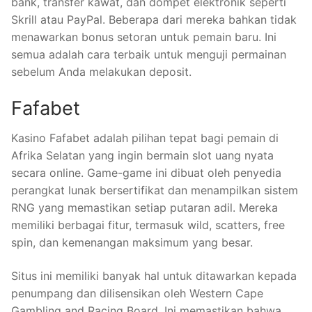
bank, transfer kawat, dan dompet elektronik seperti
Skrill atau PayPal. Beberapa dari mereka bahkan tidak
menawarkan bonus setoran untuk pemain baru. Ini
semua adalah cara terbaik untuk menguji permainan
sebelum Anda melakukan deposit.
Fafabet
Kasino Fafabet adalah pilihan tepat bagi pemain di
Afrika Selatan yang ingin bermain slot uang nyata
secara online. Game-game ini dibuat oleh penyedia
perangkat lunak bersertifikat dan menampilkan sistem
RNG yang memastikan setiap putaran adil. Mereka
memiliki berbagai fitur, termasuk wild, scatters, free
spin, dan kemenangan maksimum yang besar.
Situs ini memiliki banyak hal untuk ditawarkan kepada
penumpang dan dilisensikan oleh Western Cape
Gambling and Racing Board. Ini memastikan bahwa