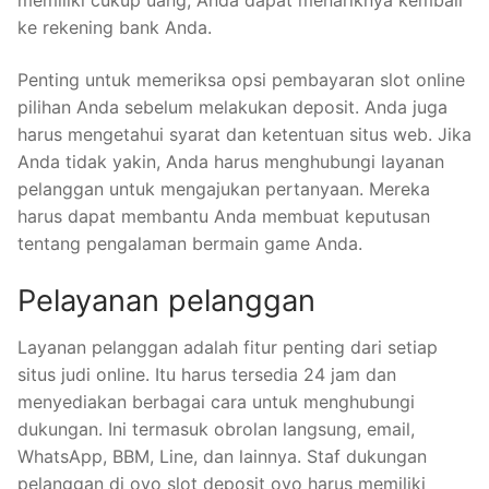
memiliki cukup uang, Anda dapat menariknya kembali
ke rekening bank Anda.
Penting untuk memeriksa opsi pembayaran slot online
pilihan Anda sebelum melakukan deposit. Anda juga
harus mengetahui syarat dan ketentuan situs web. Jika
Anda tidak yakin, Anda harus menghubungi layanan
pelanggan untuk mengajukan pertanyaan. Mereka
harus dapat membantu Anda membuat keputusan
tentang pengalaman bermain game Anda.
Pelayanan pelanggan
Layanan pelanggan adalah fitur penting dari setiap
situs judi online. Itu harus tersedia 24 jam dan
menyediakan berbagai cara untuk menghubungi
dukungan. Ini termasuk obrolan langsung, email,
WhatsApp, BBM, Line, dan lainnya. Staf dukungan
pelanggan di ovo slot deposit ovo harus memiliki