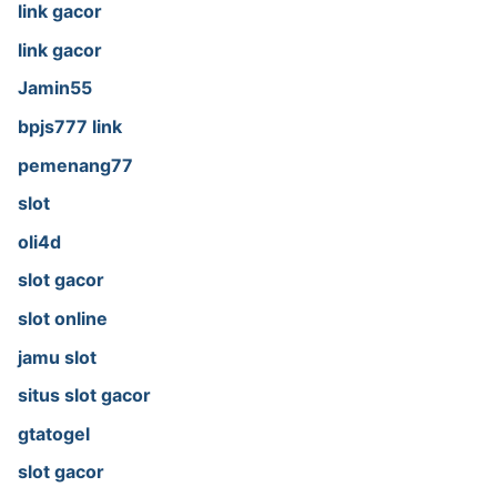
link gacor
link gacor
Jamin55
bpjs777 link
pemenang77
slot
oli4d
slot gacor
slot online
jamu slot
situs slot gacor
gtatogel
slot gacor