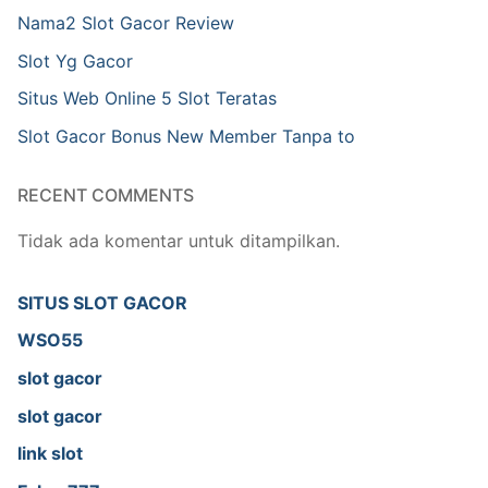
Nama2 Slot Gacor Review
Slot Yg Gacor
Situs Web Online 5 Slot Teratas
Slot Gacor Bonus New Member Tanpa to
RECENT COMMENTS
Tidak ada komentar untuk ditampilkan.
SITUS SLOT GACOR
WSO55
slot gacor
slot gacor
link slot