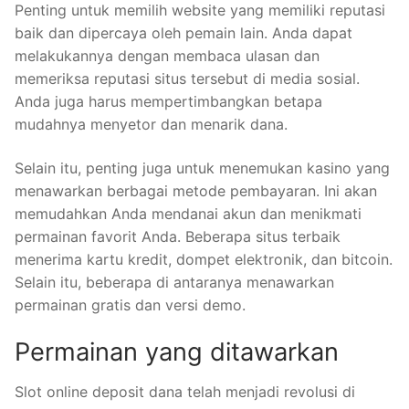
Penting untuk memilih website yang memiliki reputasi
baik dan dipercaya oleh pemain lain. Anda dapat
melakukannya dengan membaca ulasan dan
memeriksa reputasi situs tersebut di media sosial.
Anda juga harus mempertimbangkan betapa
mudahnya menyetor dan menarik dana.
Selain itu, penting juga untuk menemukan kasino yang
menawarkan berbagai metode pembayaran. Ini akan
memudahkan Anda mendanai akun dan menikmati
permainan favorit Anda. Beberapa situs terbaik
menerima kartu kredit, dompet elektronik, dan bitcoin.
Selain itu, beberapa di antaranya menawarkan
permainan gratis dan versi demo.
Permainan yang ditawarkan
Slot online deposit dana telah menjadi revolusi di