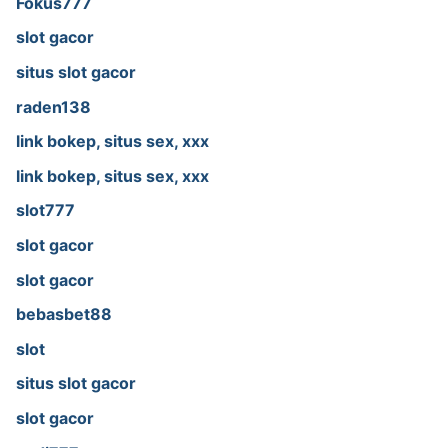
Fokus777
slot gacor
situs slot gacor
raden138
link bokep, situs sex, xxx
link bokep, situs sex, xxx
slot777
slot gacor
slot gacor
bebasbet88
slot
situs slot gacor
slot gacor