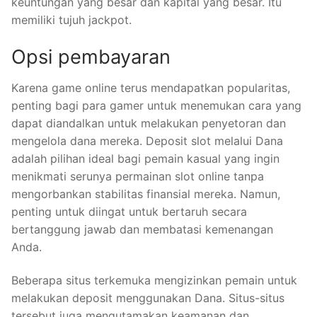
keuntungan yang besar dan kapital yang besar. Itu
memiliki tujuh jackpot.
Opsi pembayaran
Karena game online terus mendapatkan popularitas,
penting bagi para gamer untuk menemukan cara yang
dapat diandalkan untuk melakukan penyetoran dan
mengelola dana mereka. Deposit slot melalui Dana
adalah pilihan ideal bagi pemain kasual yang ingin
menikmati serunya permainan slot online tanpa
mengorbankan stabilitas finansial mereka. Namun,
penting untuk diingat untuk bertaruh secara
bertanggung jawab dan membatasi kemenangan
Anda.
Beberapa situs terkemuka mengizinkan pemain untuk
melakukan deposit menggunakan Dana. Situs-situs
tersebut juga mengutamakan keamanan dan