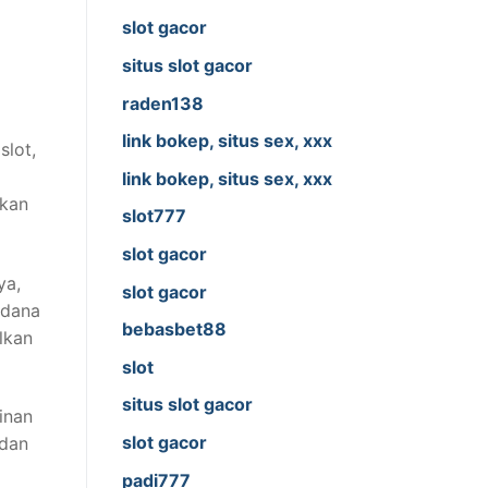
slot gacor
situs slot gacor
raden138
link bokep, situs sex, xxx
slot,
link bokep, situs sex, xxx
lkan
slot777
slot gacor
ya,
slot gacor
 dana
bebasbet88
lkan
slot
situs slot gacor
inan
slot gacor
 dan
padi777