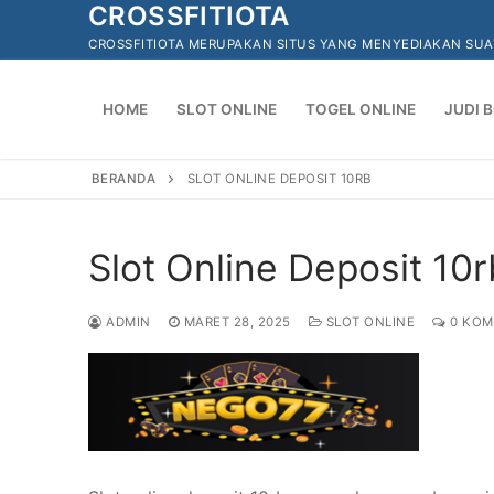
CROSSFITIOTA
Lompat
ke
CROSSFITIOTA MERUPAKAN SITUS YANG MENYEDIAKAN SUAT
konten
HOME
SLOT ONLINE
TOGEL ONLINE
JUDI 
BERANDA
SLOT ONLINE DEPOSIT 10RB
Slot Online Deposit 10r
ADMIN
MARET 28, 2025
SLOT ONLINE
0 KOM