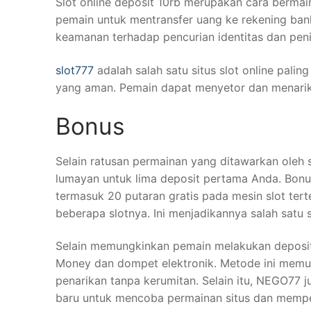
Slot online deposit 10rb merupakan cara berma
pemain untuk mentransfer uang ke rekening ban
keamanan terhadap pencurian identitas dan pen
slot777
adalah salah satu situs slot online pali
yang aman. Pemain dapat menyetor dan menarik 
Bonus
Selain ratusan permainan yang ditawarkan oleh s
lumayan untuk lima deposit pertama Anda. Bonu
termasuk 20 putaran gratis pada mesin slot terte
beberapa slotnya. Ini menjadikannya salah satu 
Selain memungkinkan pemain melakukan deposit 
Money dan dompet elektronik. Metode ini memu
penarikan tanpa kerumitan. Selain itu, NEGO77
baru untuk mencoba permainan situs dan mempe