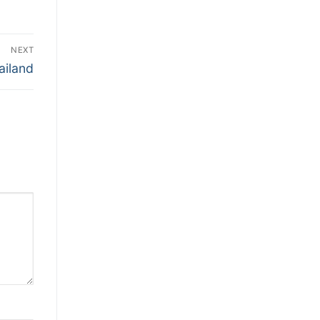
NEXT
ailand