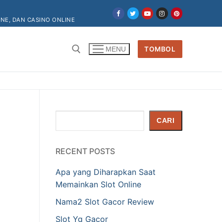
NE, DAN CASINO ONLINE
TOMBOL
MENU
Cari
CARI
RECENT POSTS
Apa yang Diharapkan Saat
Memainkan Slot Online
Nama2 Slot Gacor Review
Slot Yg Gacor