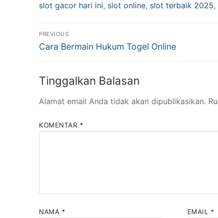
slot gacor hari ini
,
slot online
,
slot terbaik 2025
,
Navigasi
PREVIOUS
Previous
pos
Cara Bermain Hukum Togel Online
post:
Tinggalkan Balasan
Alamat email Anda tidak akan dipublikasikan.
Ru
KOMENTAR
*
NAMA
*
EMAIL
*