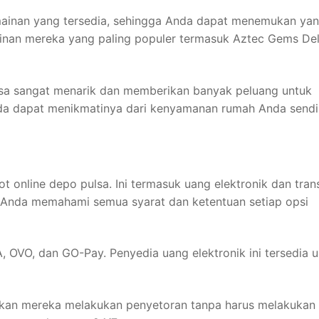
ermainan yang tersedia, sehingga Anda dapat menemukan ya
ainan mereka yang paling populer termasuk Aztec Gems De
lsa sangat menarik dan memberikan banyak peluang untuk
a dapat menikmatinya dari kenyamanan rumah Anda sendir
t online depo pulsa. Ini termasuk uang elektronik dan tran
Anda memahami semua syarat dan ketentuan setiap opsi
, OVO, dan GO-Pay. Penyedia uang elektronik ini tersedia 
kan mereka melakukan penyetoran tanpa harus melakukan