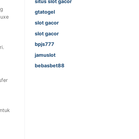
situs slot gacor
ng
gtatogel
luxe
slot gacor
slot gacor
bpjs777
i.
jamuslot
bebasbet88
sfer
untuk