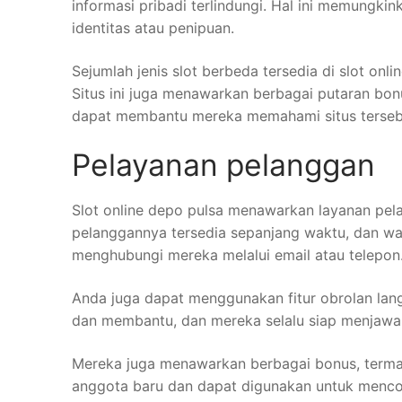
informasi pribadi terlindungi. Hal ini memungk
identitas atau penipuan.
Sejumlah jenis slot berbeda tersedia di slot onl
Situs ini juga menawarkan berbagai putaran bonu
dapat membantu mereka memahami situs terseb
Pelayanan pelanggan
Slot online depo pulsa menawarkan layanan pe
pelanggannya tersedia sepanjang waktu, dan wa
menghubungi mereka melalui email atau telepon
Anda juga dapat menggunakan fitur obrolan la
dan membantu, dan mereka selalu siap menjawa
Mereka juga menawarkan berbagai bonus, termas
anggota baru dan dapat digunakan untuk menco