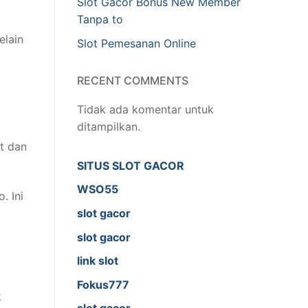
Slot Gacor Bonus New Member
Tanpa to
elain
Slot Pemesanan Online
RECENT COMMENTS
Tidak ada komentar untuk
ditampilkan.
t dan
SITUS SLOT GACOR
WSO55
. Ini
slot gacor
slot gacor
link slot
Fokus777
k