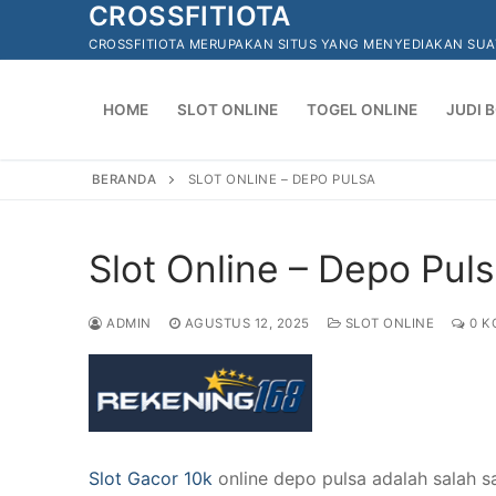
CROSSFITIOTA
Lompat
ke
CROSSFITIOTA MERUPAKAN SITUS YANG MENYEDIAKAN SUAT
konten
HOME
SLOT ONLINE
TOGEL ONLINE
JUDI 
BERANDA
SLOT ONLINE – DEPO PULSA
Slot Online – Depo Pul
ADMIN
AGUSTUS 12, 2025
SLOT ONLINE
0 K
Slot Gacor 10k
online depo pulsa adalah salah sa