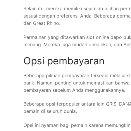
Selain itu, mereka memiliki sejumlah pilihan p
sesuai dengan preferensi Anda. Beberapa perm
dan Great Rhino.
Permainan yang ditawarkan slot online depo pu
menang. Mereka juga mudah dimainkan, dan And
Opsi pembayaran
Beberapa pilihan pembayaran tersedia melalui slo
bank. Namun, penting untuk memastikan bahwa 
pembayaran sebelum Anda menggunakannya.
Beberapa opsi terpopuler antara lain QRIS, DANA
pemain di seluruh dunia.
Opsi ini nyaman bagi pemain karena memungkin