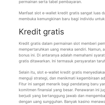
permainan serta tabel pembayaran.
Manfaat slot e-wallet kredit gratis sangat lua
membuka kemungkinan baru bagi individu unt
Kredit gratis
Kredit gratis dalam permainan slot memberi p
mempertaruhkan uang mereka sendiri. Namun, a
bonus ini. Di antaranya adalah memahami syarat
gratis ditawarkan. Ini termasuk persyaratan taru
Selain itu, slot e-wallet kredit gratis menyedia
menguji strategi, dan menikmati kegembiraan a
Fitur ini sangat menarik bagi pendatang baru ya
komitmen finansial yang besar. Penawaran ini
berjudi yang bertanggung jawab dan mengemban
dengan uang sungguhan. Banyak kasino menawark