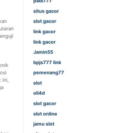
padi777
situs gacor
kan
slot gacor
utaran
link gacor
enguji
link gacor
Jamin55
bpjs777 link
onik
osi
pemenang77
ini,
slot
ga
oli4d
m
slot gacor
slot online
jamu slot