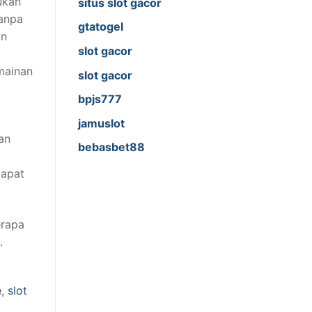
ukan
situs slot gacor
tanpa
gtatogel
an
slot gacor
mainan
slot gacor
bpjs777
jamuslot
an
bebasbet88
dapat
erapa
.
e
,
slot