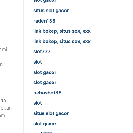
slot gacor
situs slot gacor
raden138
link bokep, situs sex, xxx
link bokep, situs sex, xxx
ami
slot777
slot
an
slot gacor
slot gacor
bebasbet88
da.
slot
abkan
situs slot gacor
lam
slot gacor