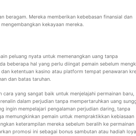
s dan beragam. Mereka memberikan kebebasan finansial dan
uk mengembangkan kekayaan mereka.
emain peluang nyata untuk memenangkan uang tanpa
da beberapa hal yang perlu diingat pemain sebelum mengk
 dan ketentuan kasino atau platform tempat penawaran kre
han dan batas taruhan.
kan cara yang sangat baik untuk menjelajahi permainan baru,
drenalin dalam perjudian tanpa mempertaruhkan uang sung
ng ingin mempelajari pengalaman perjudian daring, tanpa
 juga memungkinkan pemain untuk mempraktikkan kebiasaan
gkan keterampilan mereka sebelum beralih ke permainan
an promosi ini sebagai bonus sambutan atau hadiah loyal