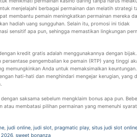
untuk menikmati permainan kasino daring tanpa harus melak
tuk menjelajahi berbagai permainan dan melatih strategi 
dapat membantu pemain meningkatkan permainan mereka d
 hadiah uang sungguhan. Selain itu, promosi ini tidak
si sensitif apa pun, sehingga memastikan lingkungan per
ngan kredit gratis adalah menggunakannya dengan bijak.
n persentase pengembalian ke pemain (RTP) yang tinggi ak
yang memungkinkan Anda untuk memaksimalkan keuntungan.
dengan hati-hati dan menghindari mengejar kerugian, yang 
.
 dengan saksama sebelum mengklaim bonus apa pun. Beb
n atau membatasi pilihan permainan yang memenuhi syarat
me
,
judi online
,
judi slot
,
pragmatic play
,
situs judi slot onlin
k 2026
,
sweet bonanza