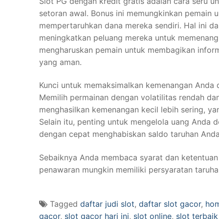
Slot PG dengan kredit gratis adalah cara seru 
setoran awal. Bonus ini memungkinkan pemain un
mempertaruhkan dana mereka sendiri. Hal ini 
meningkatkan peluang mereka untuk memenangkan
mengharuskan pemain untuk membagikan informa
yang aman.
Kunci untuk memaksimalkan kemenangan Anda de
Memilih permainan dengan volatilitas rendah da
menghasilkan kemenangan kecil lebih sering, 
Selain itu, penting untuk mengelola uang Anda 
dengan cepat menghabiskan saldo taruhan Anda
Sebaiknya Anda membaca syarat dan ketentuan
penawaran mungkin memiliki persyaratan taruha
Tagged
daftar judi slot
,
daftar slot gacor
,
ho
gacor
,
slot gacor hari ini
,
slot online
,
slot terbai