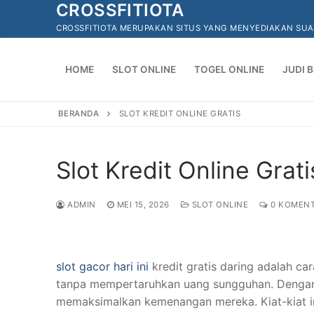
CROSSFITIOTA
Lompat
ke
CROSSFITIOTA MERUPAKAN SITUS YANG MENYEDIAKAN SUAT
konten
HOME
SLOT ONLINE
TOGEL ONLINE
JUDI 
BERANDA
SLOT KREDIT ONLINE GRATIS
Slot Kredit Online Grati
ADMIN
MEI 15, 2026
SLOT ONLINE
0 KOMEN
slot gacor hari ini
kredit gratis daring adalah c
tanpa mempertaruhkan uang sungguhan. Dengan
memaksimalkan kemenangan mereka. Kiat-kiat 