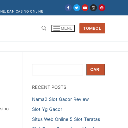
NE, DAN CASINO ONLINE
TOMBOL
MENU
Cari
CARI
RECENT POSTS
Nama2 Slot Gacor Review
sino
Slot Yg Gacor
Situs Web Online 5 Slot Teratas