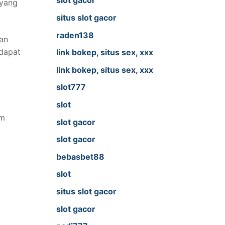
slot gacor
 yang
situs slot gacor
raden138
an
 dapat
link bokep, situs sex, xxx
link bokep, situs sex, xxx
slot777
slot
am
slot gacor
slot gacor
bebasbet88
slot
situs slot gacor
slot gacor