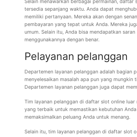
Selain menawarkan berbagai permainan, daftar s
tersedia sepanjang waktu. Anda dapat menghubu
memiliki pertanyaan. Mereka akan dengan sen
pembayaran yang tepat untuk Anda. Mereka jug
umum. Selain itu, Anda bisa mendapatkan saran 
menggunakannya dengan benar.
Pelayanan pelanggan
Departemen layanan pelanggan adalah bagian p
menyelesaikan masalah apa pun yang mungkin timbu
Departemen layanan pelanggan juga dapat mem
Tim layanan pelanggan di daftar slot online lua
yang terbaik untuk memastikan kebutuhan Anda 
memaksimalkan peluang Anda untuk menang.
Selain itu, tim layanan pelanggan di daftar slo