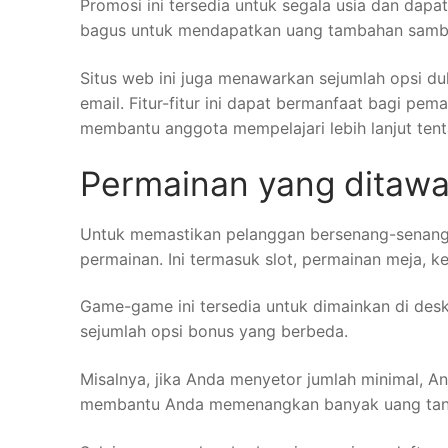
Promosi ini tersedia untuk segala usia dan dapa
bagus untuk mendapatkan uang tambahan sambi
Situs web ini juga menawarkan sejumlah opsi d
email. Fitur-fitur ini dapat bermanfaat bagi p
membantu anggota mempelajari lebih lanjut tent
Permainan yang ditaw
Untuk memastikan pelanggan bersenang-senang,
permainan. Ini termasuk slot, permainan meja, k
Game-game ini tersedia untuk dimainkan di desk
sejumlah opsi bonus yang berbeda.
Misalnya, jika Anda menyetor jumlah minimal, An
membantu Anda memenangkan banyak uang tanpa