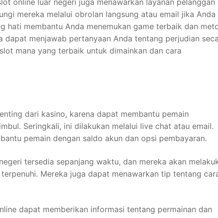
lot online luar negeri juga menawarkan layanan pelanggan
ngi mereka melalui obrolan langsung atau email jika Anda
ang hati membantu Anda menemukan game terbaik dan met
a dapat menjawab pertanyaan Anda tentang perjudian sec
slot mana yang terbaik untuk dimainkan dan cara
enting dari kasino, karena dapat membantu pemain
l. Seringkali, ini dilakukan melalui live chat atau email.
bantu pemain dengan saldo akun dan opsi pembayaran.
r negeri tersedia sepanjang waktu, dan mereka akan melaku
terpenuhi. Mereka juga dapat menawarkan tip tentang car
t online dapat memberikan informasi tentang permainan dan