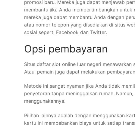
promosi baru. Mereka juga dapat menjawab pert
membantu jika Anda mempertimbangkan untuk me
mereka juga dapat membantu Anda dengan penar
atau nomor telepon yang disediakan di situs w
sosial seperti Facebook dan Twitter.
Opsi pembayaran
Situs daftar slot online luar negeri menawarka
Atau, pemain juga dapat melakukan pembayara
Metode ini sangat nyaman jika Anda tidak memi
penyetoran tanpa meninggalkan rumah. Namun, 
menggunakannya.
Pilihan lainnya adalah dengan menggunakan kartu
kartu ini membebankan biaya untuk setiap transak