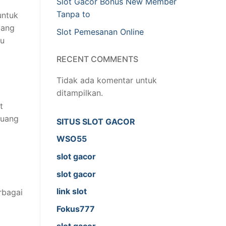
Slot Gacor Bonus New Member
Tanpa to
untuk
yang
Slot Pemesanan Online
tu
RECENT COMMENTS
Tidak ada komentar untuk
ditampilkan.
t
luang
SITUS SLOT GACOR
WSO55
slot gacor
slot gacor
link slot
rbagai
Fokus777