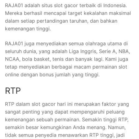
RAJA01 adalah situs slot gacor terbaik di Indonesia.
Mereka berhasil mencapai target kekalahan maksimal
dalam setiap pertandingan taruhan, dan bahkan
kemenangan tinggi.
RAJA01 juga menyediakan semua olahraga utama di
seluruh dunia, yang adalah Liga Inggris, Serie A, NBA,
NCAA, bola basket, tenis dan banyak lagi. Kami juga
tetap menyediakan berbagai macam permainan slot
online dengan bonus jumlah yang tinggi.
RTP
RTP dalam slot gacor hari ini merupakan faktor yang
sangat penting yang dapat mempengaruhi peluang
kemenangan sebuah permainan. Semakin tinggi RTP,
semakin besar kemungkinan Anda menang. Namun,
tidak semua penyedia menawarkan RTP tinggi, jadi