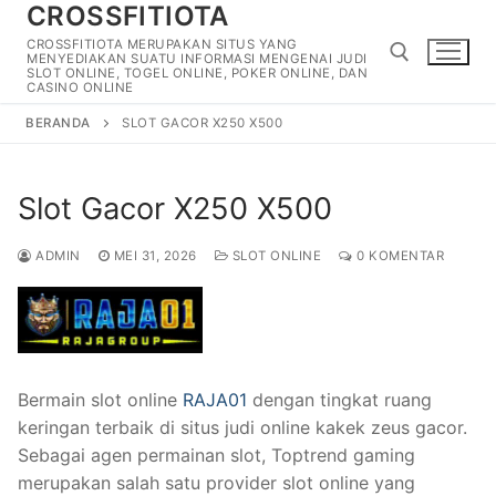
CROSSFITIOTA
Lompat
ke
CROSSFITIOTA MERUPAKAN SITUS YANG
MENYEDIAKAN SUATU INFORMASI MENGENAI JUDI
konten
SLOT ONLINE, TOGEL ONLINE, POKER ONLINE, DAN
CASINO ONLINE
BERANDA
SLOT GACOR X250 X500
Cari:
Slot Gacor X250 X500
ADMIN
MEI 31, 2026
SLOT ONLINE
0 KOMENTAR
Bermain slot online
RAJA01
dengan tingkat ruang
keringan terbaik di situs judi online kakek zeus gacor.
Sebagai agen permainan slot, Toptrend gaming
merupakan salah satu provider slot online yang