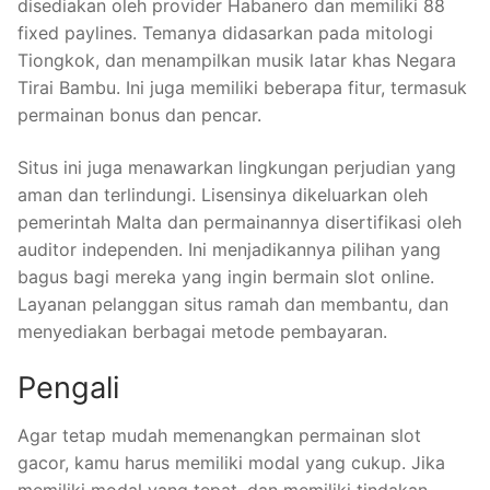
disediakan oleh provider Habanero dan memiliki 88
fixed paylines. Temanya didasarkan pada mitologi
Tiongkok, dan menampilkan musik latar khas Negara
Tirai Bambu. Ini juga memiliki beberapa fitur, termasuk
permainan bonus dan pencar.
Situs ini juga menawarkan lingkungan perjudian yang
aman dan terlindungi. Lisensinya dikeluarkan oleh
pemerintah Malta dan permainannya disertifikasi oleh
auditor independen. Ini menjadikannya pilihan yang
bagus bagi mereka yang ingin bermain slot online.
Layanan pelanggan situs ramah dan membantu, dan
menyediakan berbagai metode pembayaran.
Pengali
Agar tetap mudah memenangkan permainan slot
gacor, kamu harus memiliki modal yang cukup. Jika