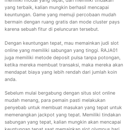
memiliki modal yang tepat, dan memiliki tindakan
yang terbaik, kalian mungkin berhasil mencapai
keuntungan. Game yang memuji percobaan mudah
bermain dengan ruang gratis dan mode cluster pays
karena sebuah fitur di peluncuran tersebut.
Dengan keuntungan tepat, mau memainkan judi slot
online yang memiliki sabungan yang tinggi. RAJA01
juga memiliki metode deposit pulsa tanpa potongan,
ketika mereka membuat transaksi, maka mereka akan
mendapat biaya yang lebih rendah dari jumlah koin
anda.
Sebelum mulai bergabung dengan situs slot online
mudah menang, para pemain pasti melakukan
penyebab untuk membuat masukan yang tepat untuk
memenangkan jackpot yang tepat. Memiliki tindakan
sabungan yang tepat, kalian mungkin akan mencapai
keuntungan tepat saat memainkan slot olympus hari