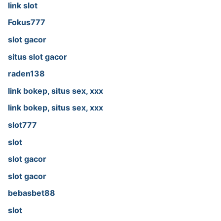
link slot
Fokus777
slot gacor
situs slot gacor
raden138
link bokep, situs sex, xxx
link bokep, situs sex, xxx
slot777
slot
slot gacor
slot gacor
bebasbet88
slot