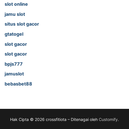
slot online
jamu slot
situs slot gacor
gtatogel
slot gacor
slot gacor
bpjs777
jamuslot
bebasbet88
Hak Cipta © 2026 crossfitiota – Ditenagai oleh
Customify
.