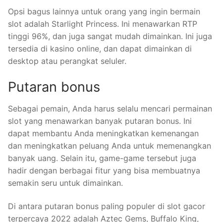
Opsi bagus lainnya untuk orang yang ingin bermain
slot adalah Starlight Princess. Ini menawarkan RTP
tinggi 96%, dan juga sangat mudah dimainkan. Ini juga
tersedia di kasino online, dan dapat dimainkan di
desktop atau perangkat seluler.
Putaran bonus
Sebagai pemain, Anda harus selalu mencari permainan
slot yang menawarkan banyak putaran bonus. Ini
dapat membantu Anda meningkatkan kemenangan
dan meningkatkan peluang Anda untuk memenangkan
banyak uang. Selain itu, game-game tersebut juga
hadir dengan berbagai fitur yang bisa membuatnya
semakin seru untuk dimainkan.
Di antara putaran bonus paling populer di slot gacor
terpercaya 2022 adalah Aztec Gems, Buffalo King,