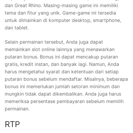
dan Great Rhino. Masing-masing game ini memiliki
tema dan fitur yang unik. Game-game ini tersedia
untuk dimainkan di komputer desktop, smartphone,
dan tablet.
Selain permainan tersebut, Anda juga dapat
memainkan slot online lainnya yang menawarkan
putaran bonus. Bonus ini dapat mencakup putaran
gratis, kredit instan, dan banyak lagi. Namun, Anda
harus mengetahui syarat dan ketentuan dari setiap
putaran bonus sebelum mendaftar. Misalnya, beberapa
bonus ini memerlukan jumlah setoran minimum dan
mungkin tidak dapat dikembalikan. Anda juga harus
memeriksa persentase pembayaran sebelum memilih
permainan.
RTP