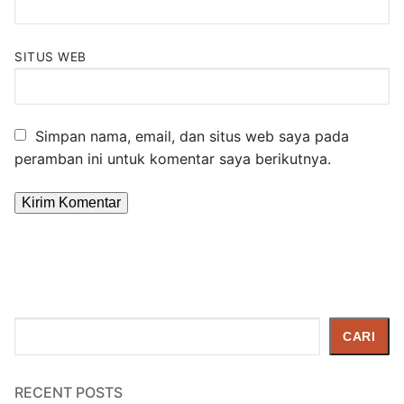
SITUS WEB
Simpan nama, email, dan situs web saya pada
peramban ini untuk komentar saya berikutnya.
Cari
CARI
RECENT POSTS