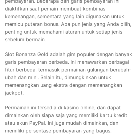
pembayaran. Beberapa dari garis pembayaran ini
diaktifkan saat pemain membuat kombinasi
kemenangan, sementara yang lain digunakan untuk
memicu putaran bonus. Apa pun jenis yang Anda pilih,
penting untuk memahami aturan untuk setiap jenis
sebelum bermain.
Slot Bonanza Gold adalah gim populer dengan banyak
garis pembayaran berbeda. Ini menawarkan berbagai
fitur berbeda, termasuk permainan gulungan berubah-
ubah dan mini. Selain itu, dimungkinkan untuk
memenangkan uang ekstra dengan memenangkan
jackpot.
Permainan ini tersedia di kasino online, dan dapat
dimainkan oleh siapa saja yang memiliki kartu kredit
atau akun PayPal. Ini juga mudah dimainkan, dan
memiliki persentase pembayaran yang bagus.