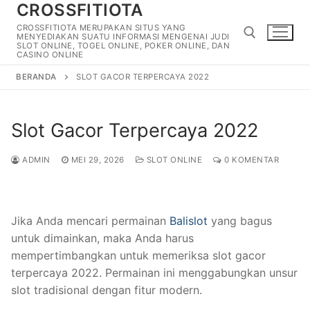
CROSSFITIOTA
Lompat
ke
CROSSFITIOTA MERUPAKAN SITUS YANG
MENYEDIAKAN SUATU INFORMASI MENGENAI JUDI
konten
SLOT ONLINE, TOGEL ONLINE, POKER ONLINE, DAN
CASINO ONLINE
BERANDA
SLOT GACOR TERPERCAYA 2022
Cari:
Slot Gacor Terpercaya 2022
ADMIN
MEI 29, 2026
SLOT ONLINE
0 KOMENTAR
Jika Anda mencari permainan
Balislot
yang bagus
untuk dimainkan, maka Anda harus
mempertimbangkan untuk memeriksa slot gacor
terpercaya 2022. Permainan ini menggabungkan unsur
slot tradisional dengan fitur modern.