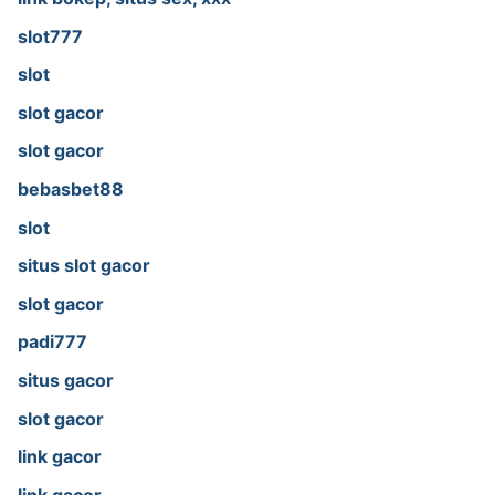
slot777
slot
slot gacor
slot gacor
bebasbet88
slot
situs slot gacor
slot gacor
padi777
situs gacor
slot gacor
link gacor
link gacor