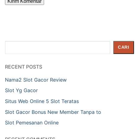
Cari
CARI
RECENT POSTS
Nama2 Slot Gacor Review
Slot Yg Gacor
Situs Web Online 5 Slot Teratas
Slot Gacor Bonus New Member Tanpa to
Slot Pemesanan Online