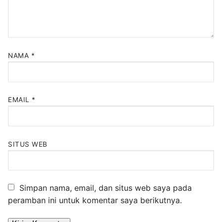
NAMA
*
EMAIL
*
SITUS WEB
Simpan nama, email, dan situs web saya pada
peramban ini untuk komentar saya berikutnya.