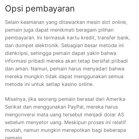
Opsi pembayaran
Selain keamanan yang ditawarkan mesin slot online,
pemain juga dapat menikmati beragam pilihan
pembayaran. Ini termasuk kartu kredit, transfer bank,
dan dompet elektronik. Sebagian besar metode ini
dienkripsi, sehingga pemain dapat yakin bahwa
informasi pribadi mereka akan tetap bersifat pribadi
dan aman. Namun, pemain harus menyadari bahwa
mereka mungkin tidak dapat menggunakan semua
metode ini untuk setiap kasino online.
Misalnya, jika seorang pemain berasal dari Amerika
Serikat dan menggunakan PayPal, mereka harus
mengonversi mata uang tersebut menjadi dolar AS
sebelum menyetor uang. Meskipun proses ini relatif
mudah, namun mungkin merepotkan bagi beberapa
pemain.