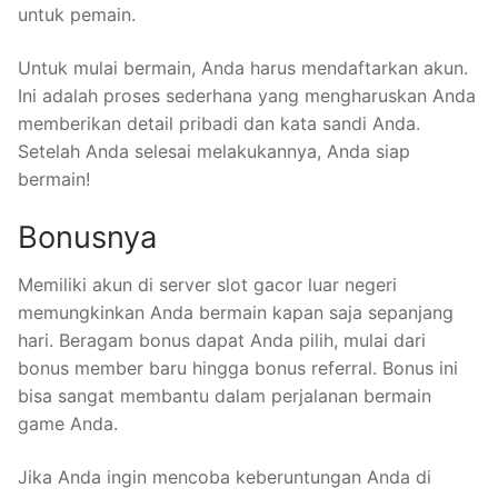
untuk pemain.
Untuk mulai bermain, Anda harus mendaftarkan akun.
Ini adalah proses sederhana yang mengharuskan Anda
memberikan detail pribadi dan kata sandi Anda.
Setelah Anda selesai melakukannya, Anda siap
bermain!
Bonusnya
Memiliki akun di server slot gacor luar negeri
memungkinkan Anda bermain kapan saja sepanjang
hari. Beragam bonus dapat Anda pilih, mulai dari
bonus member baru hingga bonus referral. Bonus ini
bisa sangat membantu dalam perjalanan bermain
game Anda.
Jika Anda ingin mencoba keberuntungan Anda di