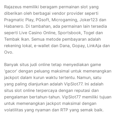
Rajazeus memiliki beragam permainan slot yang
diberikan oleh berbagai vendor provider seperti
Pragmatic Play, PGsoft, Microgaming, Joker123 dan
Habanero. Di tambahan, ada permainan lain tersedia
seperti Live Casino Online, Sportsbook, Togel dan
Tembak Ikan. Semua metode pembayaran adalah
rekening lokal, e-wallet dan Dana, Gopay, LinkAja dan
Ovo.
Banyak situs judi online tetap menyediakan game
‘gacor’ dengan peluang maksimal untuk memenangkan
jackpot dalam kurun waktu tertentu. Namun, satu
yang paling dianjurkan adalah VipSlot77. Ini adalah
situs slot online terpercaya dengan reputasi dan
pengalaman bertahun-tahun. VipSlot77 memiliki tujuan
untuk memenangkan jackpot maksimal dengan
volatilitas yang nyaman dan RTP yang semak baik.