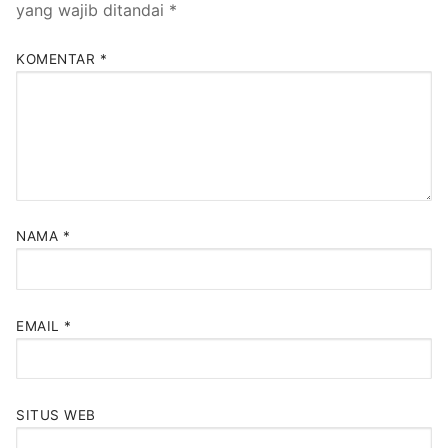
yang wajib ditandai
*
KOMENTAR
*
NAMA
*
EMAIL
*
SITUS WEB