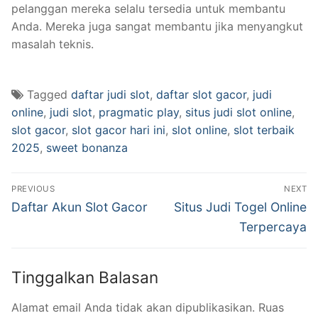
pelanggan mereka selalu tersedia untuk membantu
Anda. Mereka juga sangat membantu jika menyangkut
masalah teknis.
Tagged
daftar judi slot
,
daftar slot gacor
,
judi
online
,
judi slot
,
pragmatic play
,
situs judi slot online
,
slot gacor
,
slot gacor hari ini
,
slot online
,
slot terbaik
2025
,
sweet bonanza
Navigasi
PREVIOUS
NEXT
pos
Previous
Next
Daftar Akun Slot Gacor
Situs Judi Togel Online
post:
post:
Terpercaya
Tinggalkan Balasan
Alamat email Anda tidak akan dipublikasikan.
Ruas