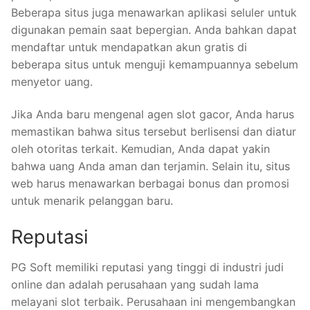
Beberapa situs juga menawarkan aplikasi seluler untuk
digunakan pemain saat bepergian. Anda bahkan dapat
mendaftar untuk mendapatkan akun gratis di
beberapa situs untuk menguji kemampuannya sebelum
menyetor uang.
Jika Anda baru mengenal agen slot gacor, Anda harus
memastikan bahwa situs tersebut berlisensi dan diatur
oleh otoritas terkait. Kemudian, Anda dapat yakin
bahwa uang Anda aman dan terjamin. Selain itu, situs
web harus menawarkan berbagai bonus dan promosi
untuk menarik pelanggan baru.
Reputasi
PG Soft memiliki reputasi yang tinggi di industri judi
online dan adalah perusahaan yang sudah lama
melayani slot terbaik. Perusahaan ini mengembangkan