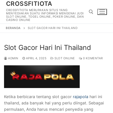
CROSSFITIOTA
Lompat
ke
CROSSFITIOTA MERUPAKAN SITUS YANG
MENYEDIAKAN SUATU INFORMASI MENGENAI JUDI
konten
SLOT ONLINE, TOGEL ONLINE, POKER ONLINE, DAN
CASINO ONLINE
BERANDA
SLOT GACOR HARI INI THAILAND
Cari:
Slot Gacor Hari Ini Thailand
ADMIN
APRIL 4, 2025
SLOT ONLINE
0 KOMENTAR
Ketika berbicara tentang slot gacor
rajapola
hari ini
thailand, ada banyak hal yang perlu diingat. Sebagai
permulaan, Anda harus mencari penyedia yang