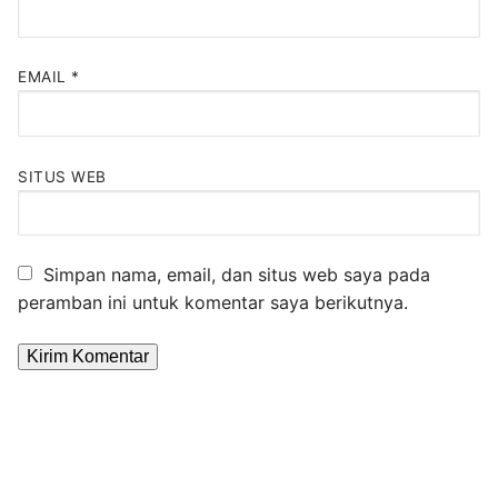
EMAIL
*
SITUS WEB
Simpan nama, email, dan situs web saya pada
peramban ini untuk komentar saya berikutnya.