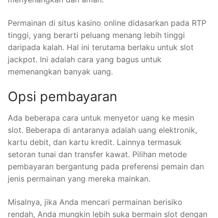
Permainan di situs kasino online didasarkan pada RTP
tinggi, yang berarti peluang menang lebih tinggi
daripada kalah. Hal ini terutama berlaku untuk slot
jackpot. Ini adalah cara yang bagus untuk
memenangkan banyak uang.
Opsi pembayaran
Ada beberapa cara untuk menyetor uang ke mesin
slot. Beberapa di antaranya adalah uang elektronik,
kartu debit, dan kartu kredit. Lainnya termasuk
setoran tunai dan transfer kawat. Pilihan metode
pembayaran bergantung pada preferensi pemain dan
jenis permainan yang mereka mainkan.
Misalnya, jika Anda mencari permainan berisiko
rendah, Anda mungkin lebih suka bermain slot dengan