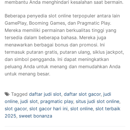
membantu Anda menghindari kesalahan saat bermain.
Beberapa penyedia slot online terpopuler antara lain
GamePlay, Booming Games, dan Pragmatic Play.
Mereka memiliki permainan berkualitas tinggi yang
tersedia dalam beberapa bahasa. Mereka juga
menawarkan berbagai bonus dan promosi. Ini
termasuk putaran gratis, putaran ulang, siklus jackpot,
dan simbol pengganda. Ini dapat meningkatkan
peluang Anda untuk menang dan memudahkan Anda
untuk menang besar.
Tagged
daftar judi slot
,
daftar slot gacor
,
judi
online
,
judi slot
,
pragmatic play
,
situs judi slot online
,
slot gacor
,
slot gacor hari ini
,
slot online
,
slot terbaik
2025
,
sweet bonanza