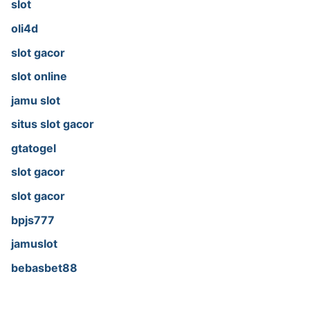
slot
oli4d
slot gacor
slot online
jamu slot
situs slot gacor
gtatogel
slot gacor
slot gacor
bpjs777
jamuslot
bebasbet88