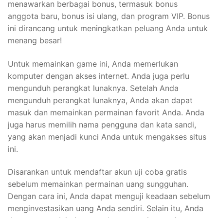
menawarkan berbagai bonus, termasuk bonus
anggota baru, bonus isi ulang, dan program VIP. Bonus
ini dirancang untuk meningkatkan peluang Anda untuk
menang besar!
Untuk memainkan game ini, Anda memerlukan
komputer dengan akses internet. Anda juga perlu
mengunduh perangkat lunaknya. Setelah Anda
mengunduh perangkat lunaknya, Anda akan dapat
masuk dan memainkan permainan favorit Anda. Anda
juga harus memilih nama pengguna dan kata sandi,
yang akan menjadi kunci Anda untuk mengakses situs
ini.
Disarankan untuk mendaftar akun uji coba gratis
sebelum memainkan permainan uang sungguhan.
Dengan cara ini, Anda dapat menguji keadaan sebelum
menginvestasikan uang Anda sendiri. Selain itu, Anda