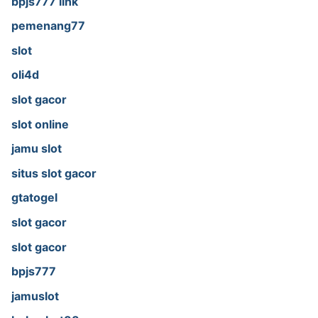
bpjs777 link
pemenang77
slot
oli4d
slot gacor
slot online
jamu slot
situs slot gacor
gtatogel
slot gacor
slot gacor
bpjs777
jamuslot