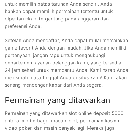
untuk memilih batas taruhan Anda sendiri. Anda
bahkan dapat memilih permainan tertentu untuk
dipertaruhkan, tergantung pada anggaran dan
preferensi Anda.
Setelah Anda mendaftar, Anda dapat mulai memainkan
game favorit Anda dengan mudah. Jika Anda memiliki
pertanyaan, jangan ragu untuk menghubungi
departemen layanan pelanggan kami, yang tersedia
24 jam sehari untuk membantu Anda. Kami harap Anda
menikmati masa tinggal Anda di situs kami! Kami akan
senang mendengar kabar dari Anda segera.
Permainan yang ditawarkan
Permainan yang ditawarkan slot online deposit 5000
antara lain berbagai macam slot, permainan kasino,
video poker, dan masih banyak lagi. Mereka juga