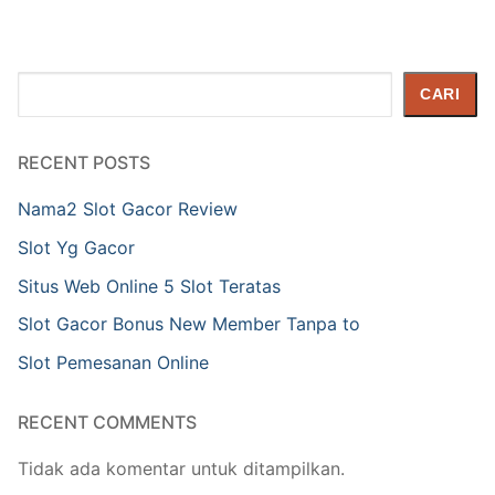
Cari
CARI
RECENT POSTS
Nama2 Slot Gacor Review
Slot Yg Gacor
Situs Web Online 5 Slot Teratas
Slot Gacor Bonus New Member Tanpa to
Slot Pemesanan Online
RECENT COMMENTS
Tidak ada komentar untuk ditampilkan.