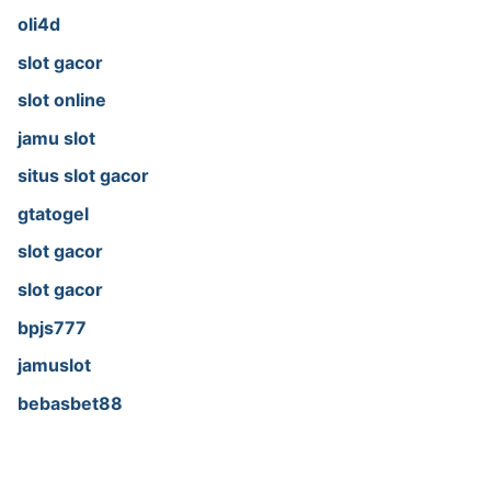
oli4d
slot gacor
slot online
jamu slot
situs slot gacor
gtatogel
slot gacor
slot gacor
bpjs777
jamuslot
bebasbet88