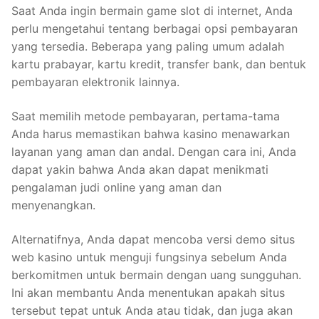
Saat Anda ingin bermain game slot di internet, Anda
perlu mengetahui tentang berbagai opsi pembayaran
yang tersedia. Beberapa yang paling umum adalah
kartu prabayar, kartu kredit, transfer bank, dan bentuk
pembayaran elektronik lainnya.
Saat memilih metode pembayaran, pertama-tama
Anda harus memastikan bahwa kasino menawarkan
layanan yang aman dan andal. Dengan cara ini, Anda
dapat yakin bahwa Anda akan dapat menikmati
pengalaman judi online yang aman dan
menyenangkan.
Alternatifnya, Anda dapat mencoba versi demo situs
web kasino untuk menguji fungsinya sebelum Anda
berkomitmen untuk bermain dengan uang sungguhan.
Ini akan membantu Anda menentukan apakah situs
tersebut tepat untuk Anda atau tidak, dan juga akan