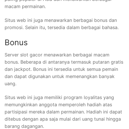
macam permainan.
Situs web ini juga menawarkan berbagai bonus dan
promosi. Selain itu, tersedia dalam berbagai bahasa.
Bonus
Server slot gacor menawarkan berbagai macam
bonus. Beberapa di antaranya termasuk putaran gratis
dan jackpot. Bonus ini tersedia untuk semua pemain
dan dapat digunakan untuk memenangkan banyak
uang.
Situs web ini juga memiliki program loyalitas yang
memungkinkan anggota memperoleh hadiah atas
partisipasi mereka dalam permainan. Hadiah ini dapat
ditebus dengan apa saja mulai dari uang tunai hingga
barang dagangan.