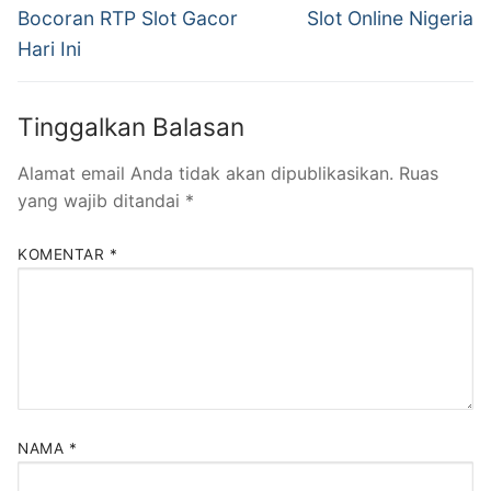
pos
Previous
Next
Bocoran RTP Slot Gacor
Slot Online Nigeria
post:
post:
Hari Ini
Tinggalkan Balasan
Alamat email Anda tidak akan dipublikasikan.
Ruas
yang wajib ditandai
*
KOMENTAR
*
NAMA
*