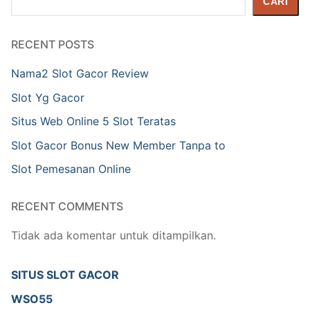
CARI
RECENT POSTS
Nama2 Slot Gacor Review
Slot Yg Gacor
Situs Web Online 5 Slot Teratas
Slot Gacor Bonus New Member Tanpa to
Slot Pemesanan Online
RECENT COMMENTS
Tidak ada komentar untuk ditampilkan.
SITUS SLOT GACOR
WSO55