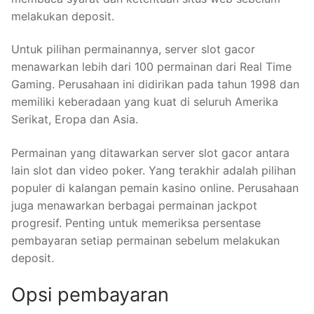
melakukan deposit.
Untuk pilihan permainannya, server slot gacor
menawarkan lebih dari 100 permainan dari Real Time
Gaming. Perusahaan ini didirikan pada tahun 1998 dan
memiliki keberadaan yang kuat di seluruh Amerika
Serikat, Eropa dan Asia.
Permainan yang ditawarkan server slot gacor antara
lain slot dan video poker. Yang terakhir adalah pilihan
populer di kalangan pemain kasino online. Perusahaan
juga menawarkan berbagai permainan jackpot
progresif. Penting untuk memeriksa persentase
pembayaran setiap permainan sebelum melakukan
deposit.
Opsi pembayaran