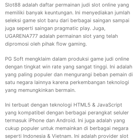
Slot88 adalah daftar permainan judi slot online yang
memiliki banyak keuntungan. Ini menyediakan jumlah
seleksi game slot baru dari berbagai saingan sampai
juga seperti saingan pragmatic play. Juga,
UGARENA777 adalah permainan slot yang telah
dipromosi oleh pihak flow gaming.
PG Soft mengklaim dalam produksi game judi online
dengan tingkat win rate yang sangat tinggi. Ini adalah
yang paling populer dan mengurangi beban pemain di
satu negara lainnya karena perkembangan teknologi
yang memungkinkan bermain.
Ini terbuat dengan teknologi HTML5 & JavaScript
yang kompatibel dengan berbagai perangkat seluler
termasuk iPhone dan Android. Ini juga adalah yang
cukup populer untuk memainkan di berbagai negara
seperti Indonesia & Vietnam. Ini adalah provider slot