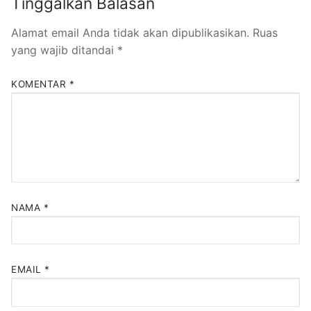
Tinggalkan Balasan
Alamat email Anda tidak akan dipublikasikan.
Ruas
yang wajib ditandai
*
KOMENTAR
*
NAMA
*
EMAIL
*