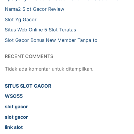
Nama2 Slot Gacor Review
Slot Yg Gacor
Situs Web Online 5 Slot Teratas
Slot Gacor Bonus New Member Tanpa to
RECENT COMMENTS
Tidak ada komentar untuk ditampilkan.
SITUS SLOT GACOR
WSO55
slot gacor
slot gacor
link slot