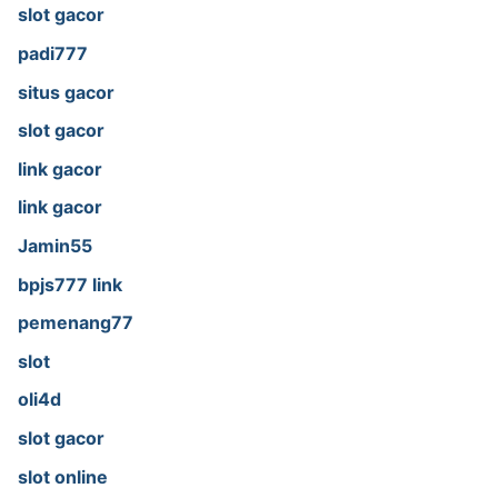
slot gacor
padi777
situs gacor
slot gacor
link gacor
link gacor
Jamin55
bpjs777 link
pemenang77
slot
oli4d
slot gacor
slot online