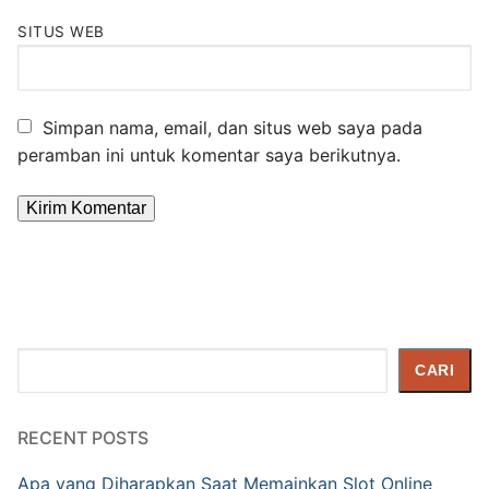
SITUS WEB
Simpan nama, email, dan situs web saya pada
peramban ini untuk komentar saya berikutnya.
Cari
CARI
RECENT POSTS
Apa yang Diharapkan Saat Memainkan Slot Online