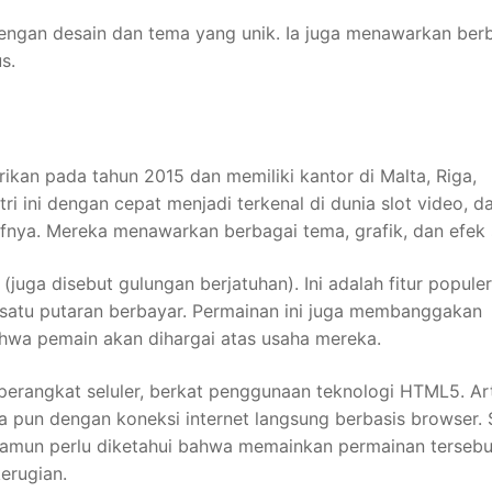
ngan desain dan tema yang unik. Ia juga menawarkan ber
s.
kan pada tahun 2015 dan memiliki kantor di Malta, Riga,
i ini dengan cepat menjadi terkenal di dunia slot video, d
fnya. Mereka menawarkan berbagai tema, grafik, dan efek 
juga disebut gulungan berjatuhan). Ini adalah fitur popule
satu putaran berbayar. Permainan ini juga membanggakan
hwa pemain akan dihargai atas usaha mereka.
erangkat seluler, berkat penggunaan teknologi HTML5. Art
 pun dengan koneksi internet langsung berbasis browser. 
Namun perlu diketahui bahwa memainkan permainan tersebu
erugian.