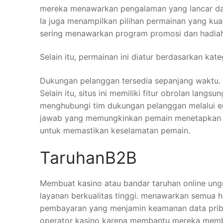
mereka menawarkan pengalaman yang lancar dan 
Ia juga menampilkan pilihan permainan yang kuat 
sering menawarkan program promosi dan hadia
Selain itu, permainan ini diatur berdasarkan k
Dukungan pelanggan tersedia sepanjang waktu
Selain itu, situs ini memiliki fitur obrolan lang
menghubungi tim dukungan pelanggan melalui ema
jawab yang memungkinkan pemain menetapkan ba
untuk memastikan keselamatan pemain.
TaruhanB2B
Membuat kasino atau bandar taruhan online ung
layanan berkualitas tinggi. menawarkan semua ha
pembayaran yang menjamin keamanan data priba
operator kasino karena membantu mereka memb