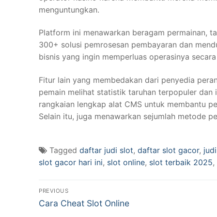
menguntungkan.
Platform ini menawarkan beragam permainan, taruh
300+ solusi pemrosesan pembayaran dan menduku
bisnis yang ingin memperluas operasinya secara 
Fitur lain yang membedakan dari penyedia pera
pemain melihat statistik taruhan terpopuler da
rangkaian lengkap alat CMS untuk membantu pe
Selain itu, juga menawarkan sejumlah metode p
Tagged
daftar judi slot
,
daftar slot gacor
,
judi
slot gacor hari ini
,
slot online
,
slot terbaik 2025
,
Navigasi
PREVIOUS
Previous
pos
Cara Cheat Slot Online
post: