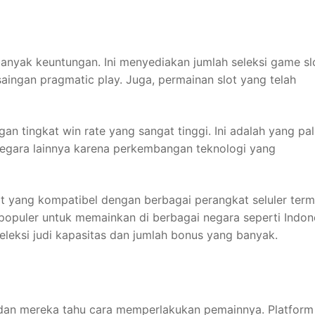
 banyak keuntungan. Ini menyediakan jumlah seleksi game sl
saingan pragmatic play. Juga, permainan slot yang telah
n tingkat win rate yang sangat tinggi. Ini adalah yang pal
egara lainnya karena perkembangan teknologi yang
pt yang kompatibel dengan berbagai perangkat seluler ter
 populer untuk memainkan di berbagai negara seperti Indon
seleksi judi kapasitas dan jumlah bonus yang banyak.
, dan mereka tahu cara memperlakukan pemainnya. Platform