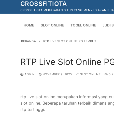
CROSSFITIOTA
Lompat
ke
CROSSFITIOTA MERUPAKAN SITUS YANG MENYEDIAKAN SUAT
konten
HOME
SLOT ONLINE
TOGEL ONLINE
JUDI 
BERANDA
RTP LIVE SLOT ONLINE PG LEMBUT
RTP Live Slot Online 
ADMIN
NOVEMBER 9, 2025
SLOT ONLINE
0 
rtp live slot online merupakan informasi yang
slot online. Beberapa taruhan terbaik dimana an
rtp tertinggi.