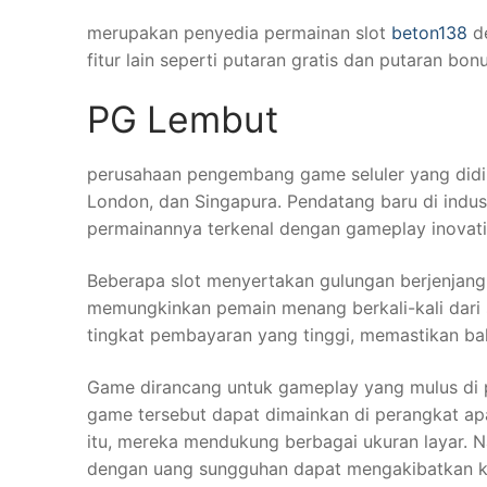
merupakan penyedia permainan slot
beton138
de
fitur lain seperti putaran gratis dan putaran bonu
PG Lembut
perusahaan pengembang game seluler yang didiri
London, dan Singapura. Pendatang baru di industr
permainannya terkenal dengan gameplay inovati
Beberapa slot menyertakan gulungan berjenjang (
memungkinkan pemain menang berkali-kali dari 
tingkat pembayaran yang tinggi, memastikan ba
Game dirancang untuk gameplay yang mulus di p
game tersebut dapat dimainkan di perangkat apa
itu, mereka mendukung berbagai ukuran layar. 
dengan uang sungguhan dapat mengakibatkan k