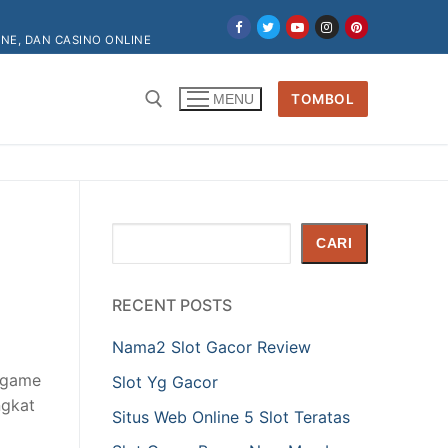
NE, DAN CASINO ONLINE
TOMBOL
MENU
Cari
CARI
RECENT POSTS
Nama2 Slot Gacor Review
n game
Slot Yg Gacor
ngkat
Situs Web Online 5 Slot Teratas