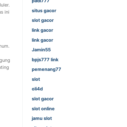
padi777
uler.
situs gacor
s ini
slot gacor
link gacor
link gacor
mum.
Jamin55
bpjs777 link
ggung
ting
pemenang77
slot
oli4d
slot gacor
slot online
jamu slot