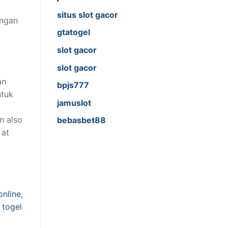
t
situs slot gacor
ongan
gtatogel
slot gacor
slot gacor
an
bpjs777
ntuk
jamuslot
n also
bebasbet88
 at
online
,
,
togel