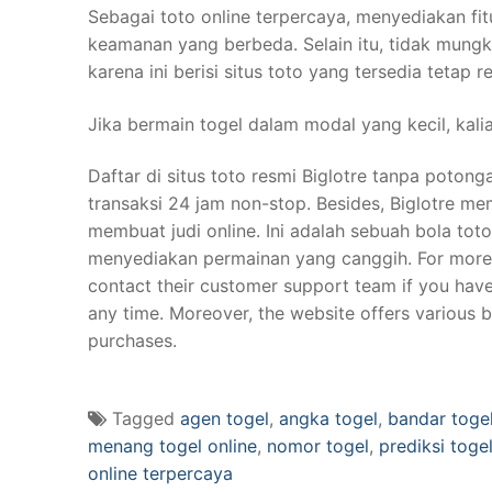
Sebagai toto online terpercaya, menyediakan fi
keamanan yang berbeda. Selain itu, tidak mung
karena ini berisi situs toto yang tersedia tetap r
Jika bermain togel dalam modal yang kecil, kal
Daftar di situs toto resmi Biglotre tanpa poto
transaksi 24 jam non-stop. Besides, Biglotre me
membuat judi online. Ini adalah sebuah bola tot
menyediakan permainan yang canggih. For more inf
contact their customer support team if you have 
any time. Moreover, the website offers various b
purchases.
Tagged
agen togel
,
angka togel
,
bandar toge
menang togel online
,
nomor togel
,
prediksi toge
online terpercaya