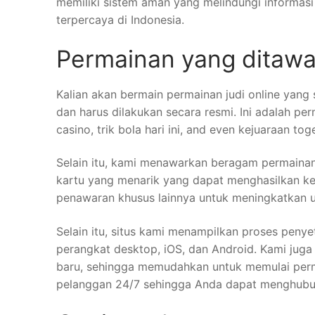
memiliki sistem aman yang melindungi informasi 
terpercaya di Indonesia.
Permainan yang ditaw
Kalian akan bermain permainan judi online yang
dan harus dilakukan secara resmi. Ini adalah pe
casino, trik bola hari ini, and even kejuaraan tog
Selain itu, kami menawarkan beragam permainan 
kartu yang menarik yang dapat menghasilkan ke
penawaran khusus lainnya untuk meningkatkan 
Selain itu, situs kami menampilkan proses penye
perangkat desktop, iOS, dan Android. Kami jug
baru, sehingga memudahkan untuk memulai perm
pelanggan 24/7 sehingga Anda dapat menghubun