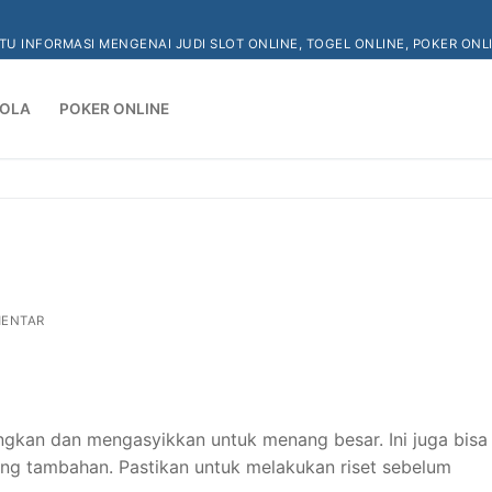
U INFORMASI MENGENAI JUDI SLOT ONLINE, TOGEL ONLINE, POKER ONLI
BOLA
POKER ONLINE
Cari:
ENTAR
ngkan dan mengasyikkan untuk menang besar. Ini juga bisa
ng tambahan. Pastikan untuk melakukan riset sebelum