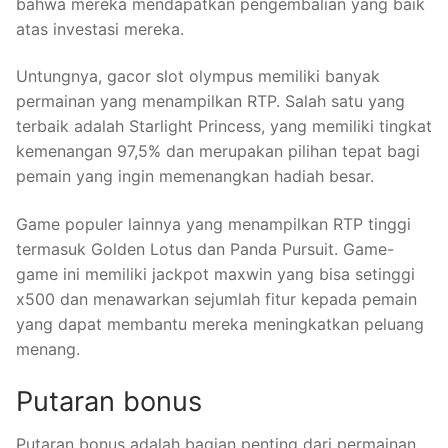
bahwa mereka mendapatkan pengembalian yang baik
atas investasi mereka.
Untungnya, gacor slot olympus memiliki banyak
permainan yang menampilkan RTP. Salah satu yang
terbaik adalah Starlight Princess, yang memiliki tingkat
kemenangan 97,5% dan merupakan pilihan tepat bagi
pemain yang ingin memenangkan hadiah besar.
Game populer lainnya yang menampilkan RTP tinggi
termasuk Golden Lotus dan Panda Pursuit. Game-
game ini memiliki jackpot maxwin yang bisa setinggi
x500 dan menawarkan sejumlah fitur kepada pemain
yang dapat membantu mereka meningkatkan peluang
menang.
Putaran bonus
Putaran bonus adalah bagian penting dari permainan