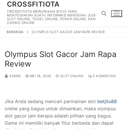
CROSSFITIOTA
Lompat
ke
CROSSFITIOTA MERUPAKAN SITUS YANG
MENYEDIAKAN SUATU INFORMASI MENGENAI JUDI
konten
SLOT ONLINE, TOGEL ONLINE, POKER ONLINE, DAN
CASINO ONLINE
BERANDA
OLYMPUS SLOT GACOR JAM RAPA REVIEW
Cari:
Olympus Slot Gacor Jam Rapa
Review
ADMIN
MEI 18, 2026
SLOT ONLINE
0 KOMENTAR
Jika Anda sedang mencari permainan slot
betjitu88
online yang bagus untuk dimainkan, maka olympus
slot gacor jam berapa adalah pilihan yang bagus.
Game ini memiliki banyak fitur berbeda dan dapat