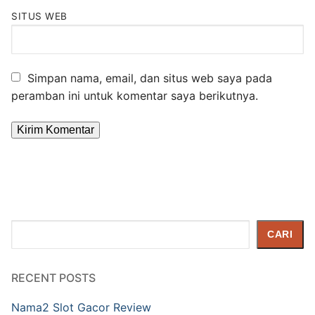
SITUS WEB
Simpan nama, email, dan situs web saya pada
peramban ini untuk komentar saya berikutnya.
Cari
CARI
RECENT POSTS
Nama2 Slot Gacor Review