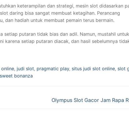
tuhkan keterampilan dan strategi, mesin slot didasarkan p
slot daring bisa sangat membuat ketagihan. Perancang
u, dan hadiah untuk membuat pemain terus bermain.
 setiap putaran tidak bias dan adil. Namun, mustahil untu
i karena setiap putaran diacak, dan hasil sebelumnya tida
 online
,
judi slot
,
pragmatic play
,
situs judi slot online
,
slot 
sweet bonanza
Next
Olympus Slot Gacor Jam Rapa 
post: