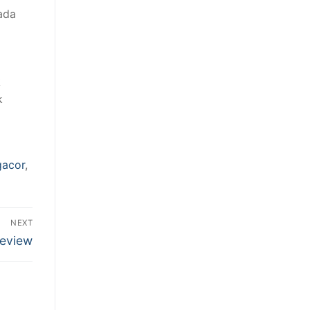
ada
k
k
gacor
,
NEXT
Review