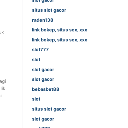
slot gacor
situs slot gacor
raden138
link bokep, situs sex, xxx
uk
link bokep, situs sex, xxx
slot777
slot
i
slot gacor
slot gacor
agi
lik
bebasbet88
i
slot
situs slot gacor
slot gacor