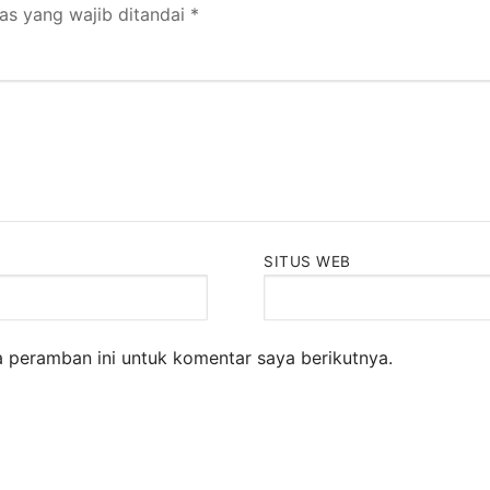
as yang wajib ditandai
*
SITUS WEB
 peramban ini untuk komentar saya berikutnya.