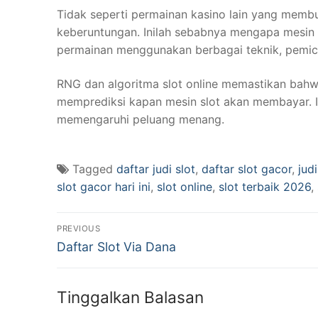
Tidak seperti permainan kasino lain yang membu
keberuntungan. Inilah sebabnya mengapa mesin 
permainan menggunakan berbagai teknik, pemic
RNG dan algoritma slot online memastikan bahwa
memprediksi kapan mesin slot akan membayar. In
memengaruhi peluang menang.
Tagged
daftar judi slot
,
daftar slot gacor
,
judi
slot gacor hari ini
,
slot online
,
slot terbaik 2026
,
Navigasi
PREVIOUS
Previous
pos
Daftar Slot Via Dana
post:
Tinggalkan Balasan