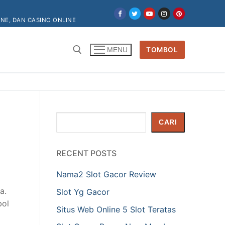
NE, DAN CASINO ONLINE
TOMBOL
MENU
Cari
CARI
RECENT POSTS
Nama2 Slot Gacor Review
a.
Slot Yg Gacor
bol
Situs Web Online 5 Slot Teratas