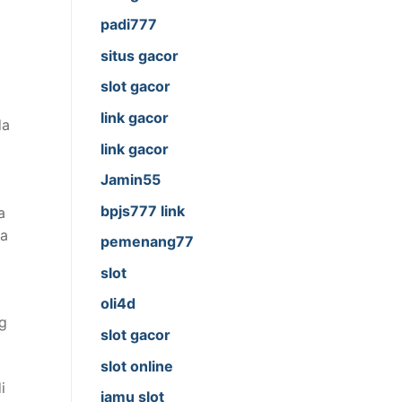
padi777
situs gacor
slot gacor
link gacor
da
link gacor
Jamin55
bpjs777 link
a
ta
pemenang77
slot
oli4d
g
slot gacor
slot online
i
jamu slot