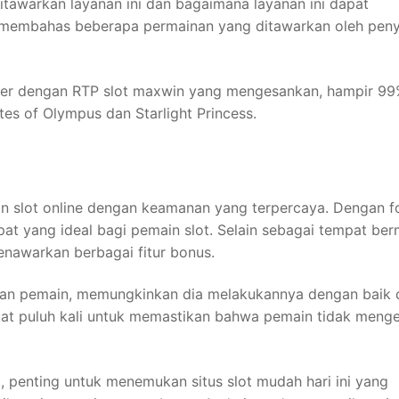
itawarkan layanan ini dan bagaimana layanan ini dapat
membahas beberapa permainan yang ditawarkan oleh peny
er dengan RTP slot maxwin yang mengesankan, hampir 99
s of Olympus dan Starlight Princess.
n slot online dengan keamanan yang terpercaya. Dengan f
at yang ideal bagi pemain slot. Selain sebagai tempat ber
enawarkan berbagai fitur bonus.
anan pemain, memungkinkan dia melakukannya dengan baik 
buat puluh kali untuk memastikan bahwa pemain tidak menge
 penting untuk menemukan situs slot mudah hari ini yang