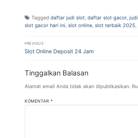
Tagged
daftar judi slot
,
daftar slot gacor
,
judi
slot gacor hari ini
,
slot online
,
slot terbaik 2025
,
Navigasi
PREVIOUS
Previous
pos
Slot Online Deposit 24 Jam
post:
Tinggalkan Balasan
Alamat email Anda tidak akan dipublikasikan.
Ru
KOMENTAR
*