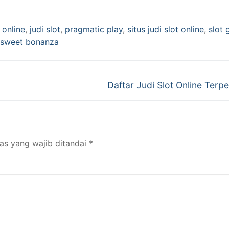
 online
,
judi slot
,
pragmatic play
,
situs judi slot online
,
slot 
sweet bonanza
Next
Daftar Judi Slot Online Terp
post:
as yang wajib ditandai
*