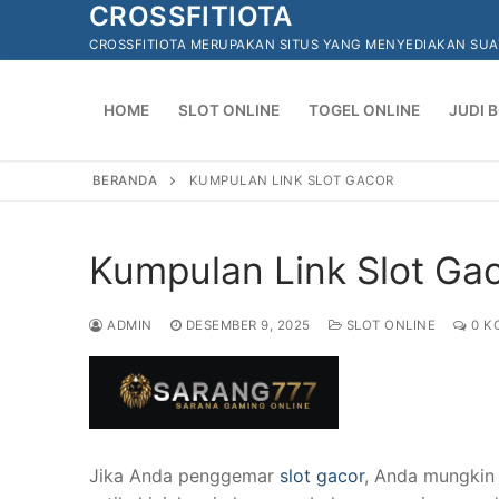
CROSSFITIOTA
Lompat
ke
CROSSFITIOTA MERUPAKAN SITUS YANG MENYEDIAKAN SUAT
konten
HOME
SLOT ONLINE
TOGEL ONLINE
JUDI 
BERANDA
KUMPULAN LINK SLOT GACOR
Kumpulan Link Slot Ga
ADMIN
DESEMBER 9, 2025
SLOT ONLINE
0 K
Jika Anda penggemar
slot gacor
, Anda mungkin