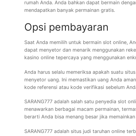
rumah Anda. Anda bahkan dapat bermain dengan 
mendapatkan banyak permainan gratis.
Opsi pembayaran
Saat Anda memilih untuk bermain slot online,
dapat menyetor dan menarik menggunakan rekenin
kasino online tepercaya yang menggunakan enkri
Anda harus selalu memeriksa apakah suatu situs 
menyetor uang. Ini memastikan uang Anda aman 
kode referensi atau kode verifikasi sebelum An
SARANG777 adalah salah satu penyedia slot onl
menawarkan berbagai macam permainan, termasuk
berarti Anda bisa menang besar jika memainkan
SARANG777 adalah situs judi taruhan online terb