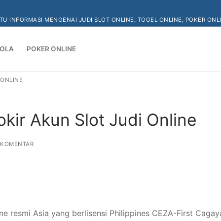
U INFORMASI MENGENAI JUDI SLOT ONLINE, TOGEL ONLINE, POKER ONLI
BOLA
POKER ONLINE
 ONLINE
Cari:
ir Akun Slot Judi Online
 KOMENTAR
ne resmi Asia yang berlisensi Philippines CEZA-First Cagay