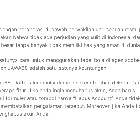
 dengan beroperasi di bawah perwakilan dari sebuah resmi 
kan bahwa tidak ada perjudian yang sulit di Indonesia, da
ih besar tanpa banyak tidak memiliki hak yang aman di dunia
satunya cara untuk menggunakan tabel bola di agen sbobe
agen JAWA88 adalah satu-satunya keuntungan.
et88. Daftar akan mulai dengan sistem taruhan dekstop ta
rapa fitur. Jika anda ingin menghapus akun, Anda harus
i formuler atau tombol hanya “Hapus Account”. Anda tida
embatalkan pengalaman tersebut. Moreover, jika Anda ti
menghapus akun Anda.