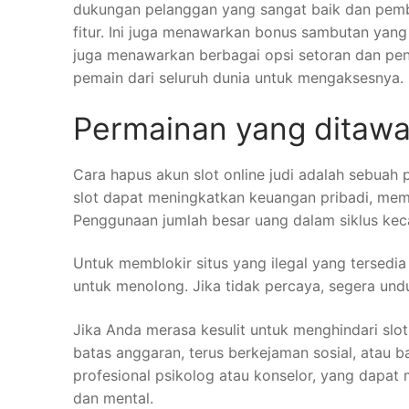
dukungan pelanggan yang sangat baik dan pemb
fitur. Ini juga menawarkan bonus sambutan yan
juga menawarkan berbagai opsi setoran dan pen
pemain dari seluruh dunia untuk mengaksesnya.
Permainan yang ditaw
Cara hapus akun slot online judi adalah sebuah 
slot dapat meningkatkan keuangan pribadi, mem
Penggunaan jumlah besar uang dalam siklus kec
Untuk memblokir situs yang ilegal yang tersedi
untuk menolong. Jika tidak percaya, segera unduh 
Jika Anda merasa kesulit untuk menghindari slo
batas anggaran, terus berkejaman sosial, atau b
profesional psikolog atau konselor, yang dapat 
dan mental.