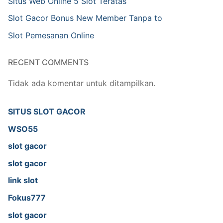
Situs Web Online 5 Slot Teratas
Slot Gacor Bonus New Member Tanpa to
Slot Pemesanan Online
RECENT COMMENTS
Tidak ada komentar untuk ditampilkan.
SITUS SLOT GACOR
WSO55
slot gacor
slot gacor
link slot
Fokus777
slot gacor