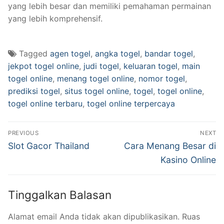
yang lebih besar dan memiliki pemahaman permainan
yang lebih komprehensif.
Tagged
agen togel
,
angka togel
,
bandar togel
,
jekpot togel online
,
judi togel
,
keluaran togel
,
main
togel online
,
menang togel online
,
nomor togel
,
prediksi togel
,
situs togel online
,
togel
,
togel online
,
togel online terbaru
,
togel online terpercaya
Navigasi
PREVIOUS
NEXT
pos
Previous
Next
Slot Gacor Thailand
Cara Menang Besar di
post:
post:
Kasino Online
Tinggalkan Balasan
Alamat email Anda tidak akan dipublikasikan.
Ruas