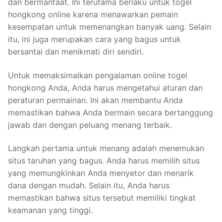
dan bermanfaat. Ini terutama berlaku untuk togel
hongkong online karena menawarkan pemain
kesempatan untuk memenangkan banyak uang. Selain
itu, ini juga merupakan cara yang bagus untuk
bersantai dan menikmati diri sendiri.
Untuk memaksimalkan pengalaman online togel
hongkong Anda, Anda harus mengetahui aturan dan
peraturan permainan. Ini akan membantu Anda
memastikan bahwa Anda bermain secara bertanggung
jawab dan dengan peluang menang terbaik.
Langkah pertama untuk menang adalah menemukan
situs taruhan yang bagus. Anda harus memilih situs
yang memungkinkan Anda menyetor dan menarik
dana dengan mudah. Selain itu, Anda harus
memastikan bahwa situs tersebut memiliki tingkat
keamanan yang tinggi.