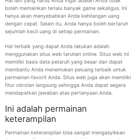
Hal lain yang harus Anda ingat adalah Anda tidak
boleh memainkan terlalu banyak game sekaligus. Ini
hanya akan menyebabkan Anda kehilangan uang
dengan cepat. Selain itu, Anda hanya boleh bertaruh
sejumlah kecil uang di setiap permainan.
Hal terbaik yang dapat Anda lakukan adalah
menggunakan situs web taruhan online. Situs web ini
memiliki basis data petaruh yang besar dan dapat
membantu Anda menemukan peluang terbaik untuk
permainan favorit Anda. Situs web juga akan memiliki
fitur obrolan langsung sehingga Anda dapat segera
mendapatkan jawaban atas pertanyaan Anda.
Ini adalah permainan
keterampilan
Permainan keterampilan bisa sangat mengasyikkan