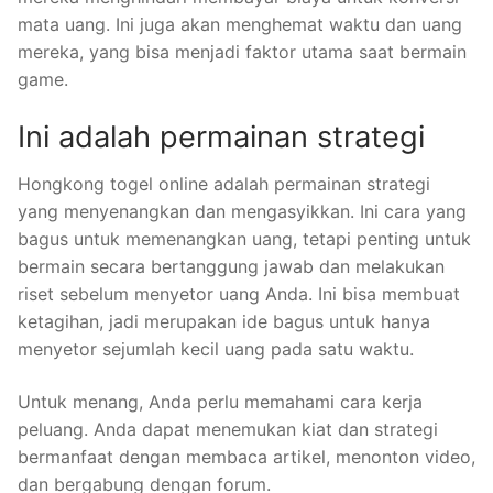
mata uang. Ini juga akan menghemat waktu dan uang
mereka, yang bisa menjadi faktor utama saat bermain
game.
Ini adalah permainan strategi
Hongkong togel online adalah permainan strategi
yang menyenangkan dan mengasyikkan. Ini cara yang
bagus untuk memenangkan uang, tetapi penting untuk
bermain secara bertanggung jawab dan melakukan
riset sebelum menyetor uang Anda. Ini bisa membuat
ketagihan, jadi merupakan ide bagus untuk hanya
menyetor sejumlah kecil uang pada satu waktu.
Untuk menang, Anda perlu memahami cara kerja
peluang. Anda dapat menemukan kiat dan strategi
bermanfaat dengan membaca artikel, menonton video,
dan bergabung dengan forum.