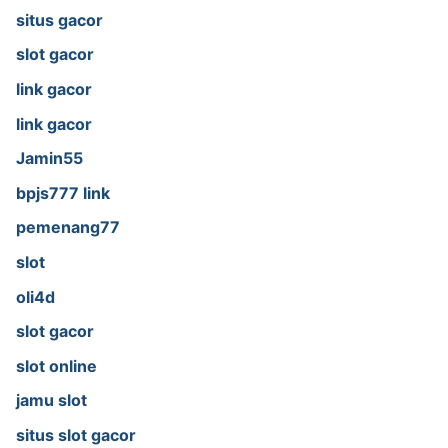
situs gacor
slot gacor
link gacor
link gacor
Jamin55
bpjs777 link
pemenang77
slot
oli4d
slot gacor
slot online
jamu slot
situs slot gacor