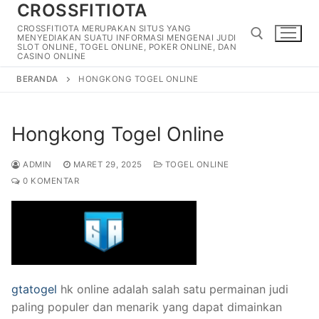
CROSSFITIOTA
Lompat
ke
CROSSFITIOTA MERUPAKAN SITUS YANG
MENYEDIAKAN SUATU INFORMASI MENGENAI JUDI
konten
SLOT ONLINE, TOGEL ONLINE, POKER ONLINE, DAN
CASINO ONLINE
BERANDA
HONGKONG TOGEL ONLINE
Cari:
Hongkong Togel Online
ADMIN
MARET 29, 2025
TOGEL ONLINE
0 KOMENTAR
gtatogel
hk online adalah salah satu permainan judi
paling populer dan menarik yang dapat dimainkan