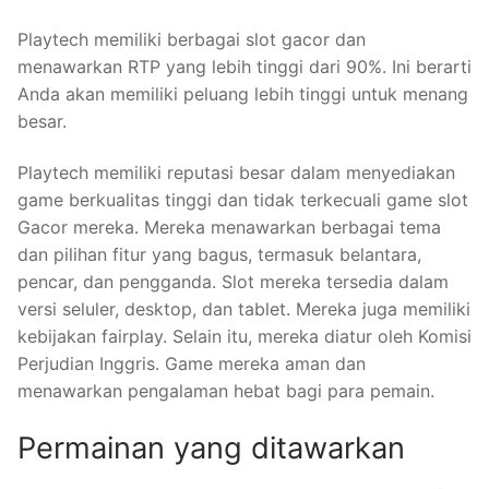
Playtech memiliki berbagai slot gacor dan
menawarkan RTP yang lebih tinggi dari 90%. Ini berarti
Anda akan memiliki peluang lebih tinggi untuk menang
besar.
Playtech memiliki reputasi besar dalam menyediakan
game berkualitas tinggi dan tidak terkecuali game slot
Gacor mereka. Mereka menawarkan berbagai tema
dan pilihan fitur yang bagus, termasuk belantara,
pencar, dan pengganda. Slot mereka tersedia dalam
versi seluler, desktop, dan tablet. Mereka juga memiliki
kebijakan fairplay. Selain itu, mereka diatur oleh Komisi
Perjudian Inggris. Game mereka aman dan
menawarkan pengalaman hebat bagi para pemain.
Permainan yang ditawarkan