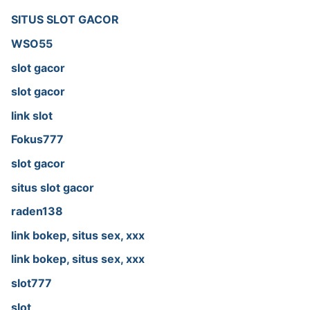
SITUS SLOT GACOR
WSO55
slot gacor
slot gacor
link slot
Fokus777
slot gacor
situs slot gacor
raden138
link bokep, situs sex, xxx
link bokep, situs sex, xxx
slot777
slot