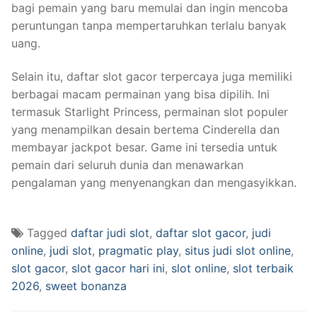
bagi pemain yang baru memulai dan ingin mencoba
peruntungan tanpa mempertaruhkan terlalu banyak
uang.
Selain itu, daftar slot gacor terpercaya juga memiliki
berbagai macam permainan yang bisa dipilih. Ini
termasuk Starlight Princess, permainan slot populer
yang menampilkan desain bertema Cinderella dan
membayar jackpot besar. Game ini tersedia untuk
pemain dari seluruh dunia dan menawarkan
pengalaman yang menyenangkan dan mengasyikkan.
Tagged
daftar judi slot
,
daftar slot gacor
,
judi
online
,
judi slot
,
pragmatic play
,
situs judi slot online
,
slot gacor
,
slot gacor hari ini
,
slot online
,
slot terbaik
2026
,
sweet bonanza