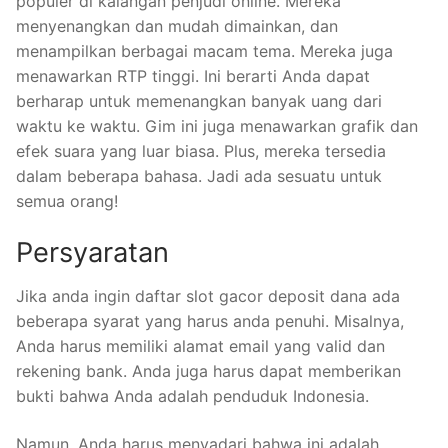
populer di kalangan penjudi online. Mereka
menyenangkan dan mudah dimainkan, dan
menampilkan berbagai macam tema. Mereka juga
menawarkan RTP tinggi. Ini berarti Anda dapat
berharap untuk memenangkan banyak uang dari
waktu ke waktu. Gim ini juga menawarkan grafik dan
efek suara yang luar biasa. Plus, mereka tersedia
dalam beberapa bahasa. Jadi ada sesuatu untuk
semua orang!
Persyaratan
Jika anda ingin daftar slot gacor deposit dana ada
beberapa syarat yang harus anda penuhi. Misalnya,
Anda harus memiliki alamat email yang valid dan
rekening bank. Anda juga harus dapat memberikan
bukti bahwa Anda adalah penduduk Indonesia.
Namun, Anda harus menyadari bahwa ini adalah