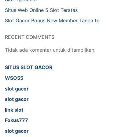
Situs Web Online 5 Slot Teratas
Slot Gacor Bonus New Member Tanpa to
RECENT COMMENTS
Tidak ada komentar untuk ditampilkan.
SITUS SLOT GACOR
WSO55
slot gacor
slot gacor
link slot
Fokus777
slot gacor