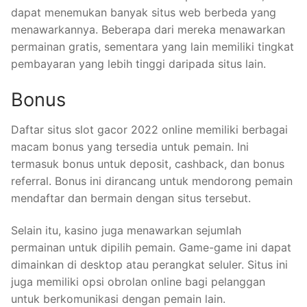
dapat menemukan banyak situs web berbeda yang
menawarkannya. Beberapa dari mereka menawarkan
permainan gratis, sementara yang lain memiliki tingkat
pembayaran yang lebih tinggi daripada situs lain.
Bonus
Daftar situs slot gacor 2022 online memiliki berbagai
macam bonus yang tersedia untuk pemain. Ini
termasuk bonus untuk deposit, cashback, dan bonus
referral. Bonus ini dirancang untuk mendorong pemain
mendaftar dan bermain dengan situs tersebut.
Selain itu, kasino juga menawarkan sejumlah
permainan untuk dipilih pemain. Game-game ini dapat
dimainkan di desktop atau perangkat seluler. Situs ini
juga memiliki opsi obrolan online bagi pelanggan
untuk berkomunikasi dengan pemain lain.