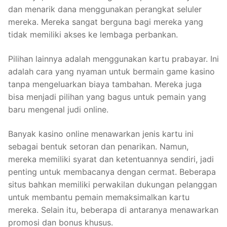
dan menarik dana menggunakan perangkat seluler
mereka. Mereka sangat berguna bagi mereka yang
tidak memiliki akses ke lembaga perbankan.
Pilihan lainnya adalah menggunakan kartu prabayar. Ini
adalah cara yang nyaman untuk bermain game kasino
tanpa mengeluarkan biaya tambahan. Mereka juga
bisa menjadi pilihan yang bagus untuk pemain yang
baru mengenal judi online.
Banyak kasino online menawarkan jenis kartu ini
sebagai bentuk setoran dan penarikan. Namun,
mereka memiliki syarat dan ketentuannya sendiri, jadi
penting untuk membacanya dengan cermat. Beberapa
situs bahkan memiliki perwakilan dukungan pelanggan
untuk membantu pemain memaksimalkan kartu
mereka. Selain itu, beberapa di antaranya menawarkan
promosi dan bonus khusus.