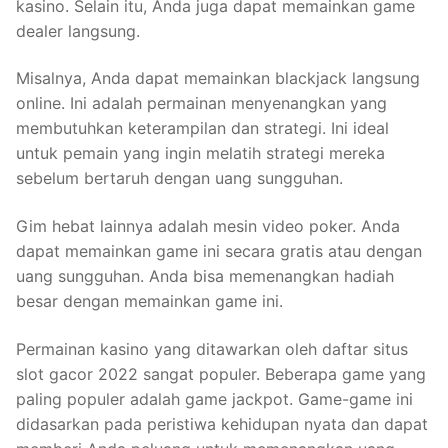
kasino. Selain itu, Anda juga dapat memainkan game
dealer langsung.
Misalnya, Anda dapat memainkan blackjack langsung
online. Ini adalah permainan menyenangkan yang
membutuhkan keterampilan dan strategi. Ini ideal
untuk pemain yang ingin melatih strategi mereka
sebelum bertaruh dengan uang sungguhan.
Gim hebat lainnya adalah mesin video poker. Anda
dapat memainkan game ini secara gratis atau dengan
uang sungguhan. Anda bisa memenangkan hadiah
besar dengan memainkan game ini.
Permainan kasino yang ditawarkan oleh daftar situs
slot gacor 2022 sangat populer. Beberapa game yang
paling populer adalah game jackpot. Game-game ini
didasarkan pada peristiwa kehidupan nyata dan dapat