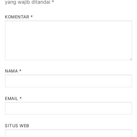
yang wajib ditandai
*
KOMENTAR
*
NAMA
*
EMAIL
*
SITUS WEB