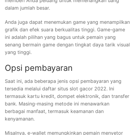
memberi Anda peluang untuk memenangkan uang
dalam jumlah besar.
Anda juga dapat menemukan game yang menampilkan
grafik dan efek suara berkualitas tinggi. Game-game
ini adalah pilihan yang bagus untuk pemain yang
senang bermain game dengan tingkat daya tarik visual
yang tinggi.
Opsi pembayaran
Saat ini, ada beberapa jenis opsi pembayaran yang
tersedia melalui daftar situs slot gacor 2022. Ini
termasuk kartu kredit, dompet elektronik, dan transfer
bank. Masing-masing metode ini menawarkan
berbagai manfaat, termasuk keamanan dan
kenyamanan.
Misalnya, e-wallet memungkinkan pemain menyetor