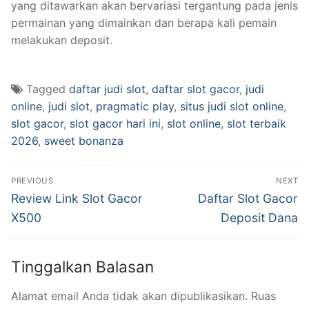
yang ditawarkan akan bervariasi tergantung pada jenis
permainan yang dimainkan dan berapa kali pemain
melakukan deposit.
Tagged
daftar judi slot
,
daftar slot gacor
,
judi
online
,
judi slot
,
pragmatic play
,
situs judi slot online
,
slot gacor
,
slot gacor hari ini
,
slot online
,
slot terbaik
2026
,
sweet bonanza
Navigasi
PREVIOUS
NEXT
pos
Previous
Next
Review Link Slot Gacor
Daftar Slot Gacor
post:
post:
X500
Deposit Dana
Tinggalkan Balasan
Alamat email Anda tidak akan dipublikasikan.
Ruas