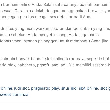
 bermain online Anda. Salah satu caranya adalah bermain
g sesuai. Cara lain adalah dengan menggunakan browser ya
 mencegah peretas mengakses detail pribadi Anda.
h di situs yang menawarkan setoran dan penarikan yang am
adilan sebelum Anda menyetor uang. Anda juga harus
 departemen layanan pelanggan untuk membantu Anda jika
 memimpin banyak bandar slot online terpercaya seperti sbob
ic play, habanero, pgsoft, and lagi. Dia memiliki sasaran k
 online
,
judi slot
,
pragmatic play
,
situs judi slot online
,
slot 
sweet bonanza