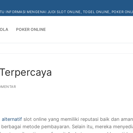
U INFORMASI MENGENAI JUDI SLOT ONLINE, TOGEL ONLINE, POKER ONLI
BOLA
POKER ONLINE
Cari:
 Terpercaya
OMENTAR
 alternatif
slot online yang memiliki reputasi baik dan ama
n berbagai metode pembayaran. Selain itu, mereka menyed