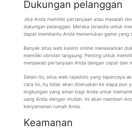
Dukungan pelanggan
Jika Anda memiliki pertanyaan atau masalah t
dukungan pelanggan. Mereka tersedia untuk menj
dapat membantu Anda menemukan game yang se
Banyak situs web kasino online menawarkan duk
memiliki obrolan langsung. Penting untuk memil
menjawab pertanyaan Anda dengan cepat dan m
Selain itu, situs web rajasloto yang tepercay
cara ini, itu tidak akan diteruskan ke siapa pun 
lingkungan yang aman bagi Anda untuk memainka
uang Anda dengan mudah. Ini akan memberi An
kenyamanan rumah Anda.
Keamanan