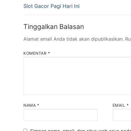
Previous
pos
Slot Gacor Pagi Hari Ini
post:
Tinggalkan Balasan
Alamat email Anda tidak akan dipublikasikan.
Ru
KOMENTAR
*
NAMA
*
EMAIL
*
Simpan nama, email, dan situs web saya pada