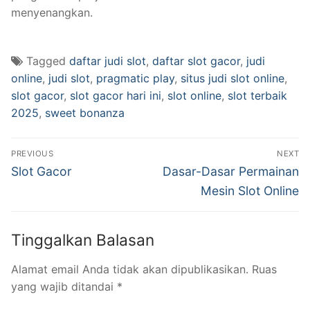
menyenangkan.
Tagged
daftar judi slot
,
daftar slot gacor
,
judi
online
,
judi slot
,
pragmatic play
,
situs judi slot online
,
slot gacor
,
slot gacor hari ini
,
slot online
,
slot terbaik
2025
,
sweet bonanza
Navigasi
PREVIOUS
NEXT
pos
Previous
Next
Slot Gacor
Dasar-Dasar Permainan
post:
post:
Mesin Slot Online
Tinggalkan Balasan
Alamat email Anda tidak akan dipublikasikan.
Ruas
yang wajib ditandai
*