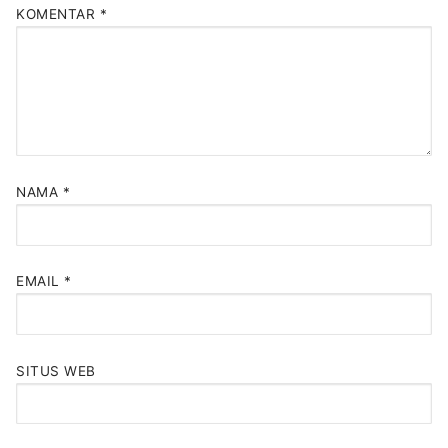
KOMENTAR
*
NAMA
*
EMAIL
*
SITUS WEB