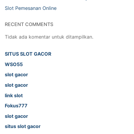
Slot Pemesanan Online
RECENT COMMENTS
Tidak ada komentar untuk ditampilkan.
SITUS SLOT GACOR
WSO55
slot gacor
slot gacor
link slot
Fokus777
slot gacor
situs slot gacor