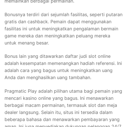
memainkan berbagai permainan.
Bonusnya terdiri dari sejumlah fasilitas, seperti putaran
gratis dan cashback. Pemain dapat menggunakan
fasilitas ini untuk meningkatkan pengalaman bermain
game mereka dan meningkatkan peluang mereka
untuk menang besar.
Bonus lain yang ditawarkan daftar judi slot online
adalah kesempatan memenangkan hadiah referensi. Ini
adalah cara yang bagus untuk meningkatkan uang
Anda dan menghasilkan uang tambahan.
Pragmatic Play adalah pilihan utama bagi pemain yang
mencari kasino online yang bagus. Ini menawarkan
berbagai macam permainan, termasuk slot dan meja
dealer langsung. Selain itu, situs ini tersedia dalam
beberapa bahasa dan menawarkan pembayaran yang
aman. Ini juga menyediakan dukungan pelanggan 24/7.