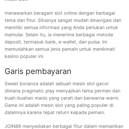
menawarkan beragam slot online dengan berbagai
tema dan fitur. Situsnya sangat mudah dinavigasi dan
memiliki semua informasi yang Anda perlukan untuk
memulai. Selain itu, ia menerima berbagai metode
deposit, termasuk bank, e-wallet, dan pulsa. Ini
memudahkan semua jenis pemain untuk menikmati
kasino populer ini.
Garis pembayaran
Sweet bonanza adalah sebuah mesin slot gacor
dimana pragmatic play menyajikan tema permen dan
buah-buahan manis yang cerah dan berwarna-warni.
Game ini adalah mesin slot yang paling populer di
dalamnya karena tepat return kepada pemain.
JOIN88 menyediakan berbagai fitur dalam memainkan