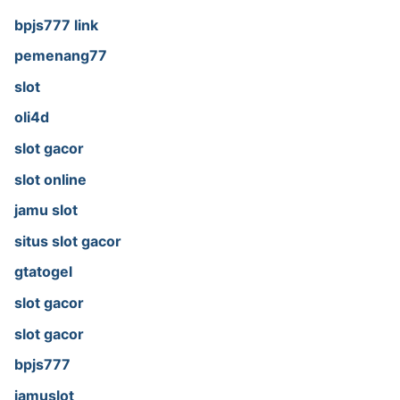
bpjs777 link
pemenang77
slot
oli4d
slot gacor
slot online
jamu slot
situs slot gacor
gtatogel
slot gacor
slot gacor
bpjs777
jamuslot