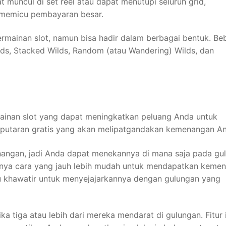
muncul di set reel atau dapat menutupi seluruh grid,
memicu pembayaran besar.
permainan slot, namun bisa hadir dalam berbagai bentuk. Be
lds, Stacked Wilds, Random (atau Wandering) Wilds, dan
mainan slot yang dapat meningkatkan peluang Anda untuk
 putaran gratis yang akan melipatgandakan kemenangan A
enangan, jadi Anda dapat menekannya di mana saja pada gu
nnya cara yang jauh lebih mudah untuk mendapatkan keme
lu khawatir untuk menyejajarkannya dengan gulungan yang
 tiga atau lebih dari mereka mendarat di gulungan. Fitur i