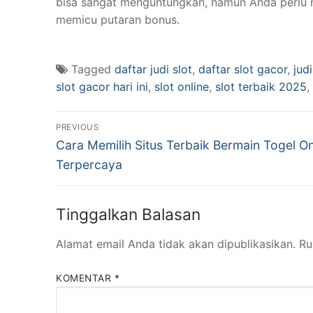
bisa sangat menguntungkan, namun Anda perlu 
memicu putaran bonus.
Tagged
daftar judi slot
,
daftar slot gacor
,
judi
slot gacor hari ini
,
slot online
,
slot terbaik 2025
,
Navigasi
PREVIOUS
Previous
pos
Cara Memilih Situs Terbaik Bermain Togel On
post:
Terpercaya
Tinggalkan Balasan
Alamat email Anda tidak akan dipublikasikan.
Ru
KOMENTAR
*