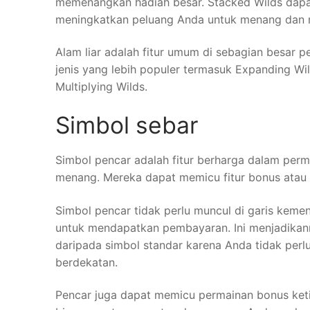
memenangkan hadiah besar. Stacked Wilds dapat 
meningkatkan peluang Anda untuk menang dan 
Alam liar adalah fitur umum di sebagian besar 
jenis yang lebih populer termasuk Expanding Wi
Multiplying Wilds.
Simbol sebar
Simbol pencar adalah fitur berharga dalam per
menang. Mereka dapat memicu fitur bonus atau
Simbol pencar tidak perlu muncul di garis kem
untuk mendapatkan pembayaran. Ini menjadika
daripada simbol standar karena Anda tidak per
berdekatan.
Pencar juga dapat memicu permainan bonus ketika