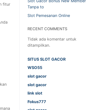
Slot Gacor Bonus New Member
 fitur
Tanpa to
Slot Pemesanan Online
Anda
RECENT COMMENTS
Tidak ada komentar untuk
ditampilkan.
SITUS SLOT GACOR
WSO55
slot gacor
ukan
slot gacor
link slot
Fokus777
 mana