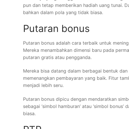
pun dan tetap memberikan hadiah uang tunai. Da
bahkan dalam pola yang tidak biasa.
Putaran bonus
Putaran bonus adalah cara terbaik untuk menin
Mereka menambahkan dimensi baru pada permai
putaran gratis atau pengganda.
Mereka bisa datang dalam berbagai bentuk dan
memenangkan pembayaran yang baik. Fitur ta
menjadi lebih seru.
Putaran bonus dipicu dengan mendaratkan simbol
sebagai ‘simbol hamburan’ atau ‘simbol bonus’ d
biasa.