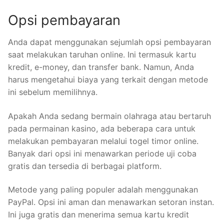
Opsi pembayaran
Anda dapat menggunakan sejumlah opsi pembayaran
saat melakukan taruhan online. Ini termasuk kartu
kredit, e-money, dan transfer bank. Namun, Anda
harus mengetahui biaya yang terkait dengan metode
ini sebelum memilihnya.
Apakah Anda sedang bermain olahraga atau bertaruh
pada permainan kasino, ada beberapa cara untuk
melakukan pembayaran melalui togel timor online.
Banyak dari opsi ini menawarkan periode uji coba
gratis dan tersedia di berbagai platform.
Metode yang paling populer adalah menggunakan
PayPal. Opsi ini aman dan menawarkan setoran instan.
Ini juga gratis dan menerima semua kartu kredit