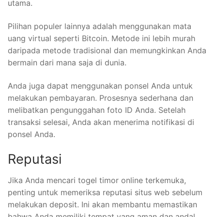
utama.
Pilihan populer lainnya adalah menggunakan mata
uang virtual seperti Bitcoin. Metode ini lebih murah
daripada metode tradisional dan memungkinkan Anda
bermain dari mana saja di dunia.
Anda juga dapat menggunakan ponsel Anda untuk
melakukan pembayaran. Prosesnya sederhana dan
melibatkan pengunggahan foto ID Anda. Setelah
transaksi selesai, Anda akan menerima notifikasi di
ponsel Anda.
Reputasi
Jika Anda mencari togel timor online terkemuka,
penting untuk memeriksa reputasi situs web sebelum
melakukan deposit. Ini akan membantu memastikan
bahwa Anda memiliki tempat yang aman dan andal