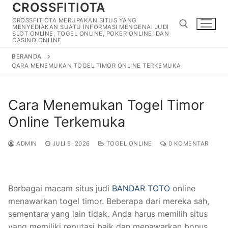
CROSSFITIOTA
Lompat
ke
CROSSFITIOTA MERUPAKAN SITUS YANG
MENYEDIAKAN SUATU INFORMASI MENGENAI JUDI
konten
SLOT ONLINE, TOGEL ONLINE, POKER ONLINE, DAN
CASINO ONLINE
BERANDA
Cari:
CARA MENEMUKAN TOGEL TIMOR ONLINE TERKEMUKA
Cara Menemukan Togel Timor
Online Terkemuka
ADMIN
JULI 5, 2026
TOGEL ONLINE
0 KOMENTAR
Berbagai macam situs judi
BANDAR TOTO
online
menawarkan togel timor. Beberapa dari mereka sah,
sementara yang lain tidak. Anda harus memilih situs
yang memiliki reputasi baik dan menawarkan bonus