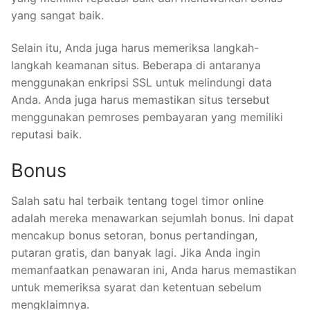
yang sangat baik.
Selain itu, Anda juga harus memeriksa langkah-
langkah keamanan situs. Beberapa di antaranya
menggunakan enkripsi SSL untuk melindungi data
Anda. Anda juga harus memastikan situs tersebut
menggunakan pemroses pembayaran yang memiliki
reputasi baik.
Bonus
Salah satu hal terbaik tentang togel timor online
adalah mereka menawarkan sejumlah bonus. Ini dapat
mencakup bonus setoran, bonus pertandingan,
putaran gratis, dan banyak lagi. Jika Anda ingin
memanfaatkan penawaran ini, Anda harus memastikan
untuk memeriksa syarat dan ketentuan sebelum
mengklaimnya.