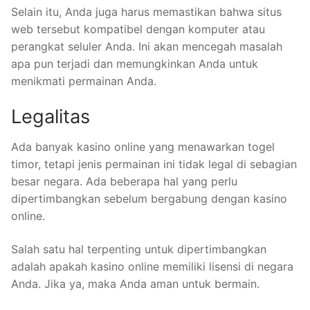
Selain itu, Anda juga harus memastikan bahwa situs
web tersebut kompatibel dengan komputer atau
perangkat seluler Anda. Ini akan mencegah masalah
apa pun terjadi dan memungkinkan Anda untuk
menikmati permainan Anda.
Legalitas
Ada banyak kasino online yang menawarkan togel
timor, tetapi jenis permainan ini tidak legal di sebagian
besar negara. Ada beberapa hal yang perlu
dipertimbangkan sebelum bergabung dengan kasino
online.
Salah satu hal terpenting untuk dipertimbangkan
adalah apakah kasino online memiliki lisensi di negara
Anda. Jika ya, maka Anda aman untuk bermain.