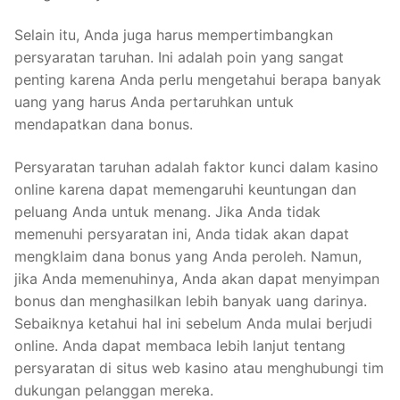
Selain itu, Anda juga harus mempertimbangkan
persyaratan taruhan. Ini adalah poin yang sangat
penting karena Anda perlu mengetahui berapa banyak
uang yang harus Anda pertaruhkan untuk
mendapatkan dana bonus.
Persyaratan taruhan adalah faktor kunci dalam kasino
online karena dapat memengaruhi keuntungan dan
peluang Anda untuk menang. Jika Anda tidak
memenuhi persyaratan ini, Anda tidak akan dapat
mengklaim dana bonus yang Anda peroleh. Namun,
jika Anda memenuhinya, Anda akan dapat menyimpan
bonus dan menghasilkan lebih banyak uang darinya.
Sebaiknya ketahui hal ini sebelum Anda mulai berjudi
online. Anda dapat membaca lebih lanjut tentang
persyaratan di situs web kasino atau menghubungi tim
dukungan pelanggan mereka.