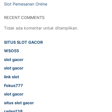
Slot Pemesanan Online
RECENT COMMENTS
Tidak ada komentar untuk ditampilkan.
SITUS SLOT GACOR
WSO55
slot gacor
slot gacor
link slot
Fokus777
slot gacor
situs slot gacor
raden138