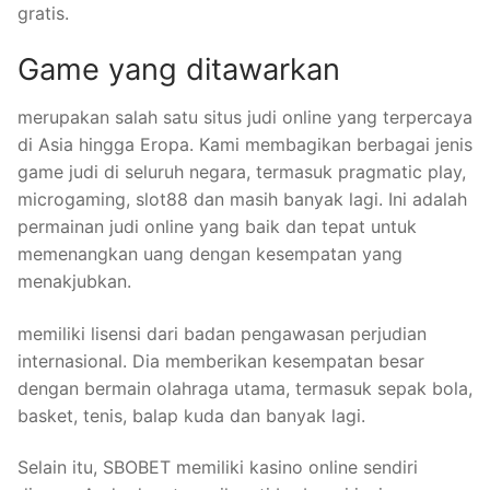
gratis.
Game yang ditawarkan
merupakan salah satu situs judi online yang terpercaya
di Asia hingga Eropa. Kami membagikan berbagai jenis
game judi di seluruh negara, termasuk pragmatic play,
microgaming, slot88 dan masih banyak lagi. Ini adalah
permainan judi online yang baik dan tepat untuk
memenangkan uang dengan kesempatan yang
menakjubkan.
memiliki lisensi dari badan pengawasan perjudian
internasional. Dia memberikan kesempatan besar
dengan bermain olahraga utama, termasuk sepak bola,
basket, tenis, balap kuda dan banyak lagi.
Selain itu, SBOBET memiliki kasino online sendiri