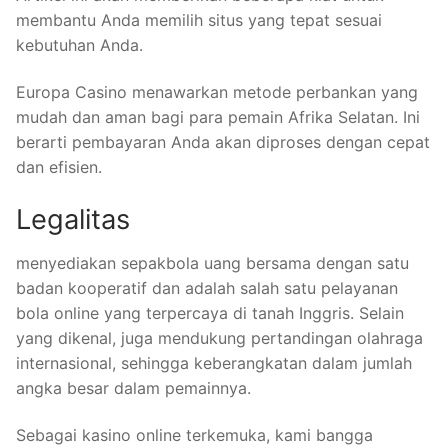
membantu Anda memilih situs yang tepat sesuai
kebutuhan Anda.
Europa Casino menawarkan metode perbankan yang
mudah dan aman bagi para pemain Afrika Selatan. Ini
berarti pembayaran Anda akan diproses dengan cepat
dan efisien.
Legalitas
menyediakan sepakbola uang bersama dengan satu
badan kooperatif dan adalah salah satu pelayanan
bola online yang terpercaya di tanah Inggris. Selain
yang dikenal, juga mendukung pertandingan olahraga
internasional, sehingga keberangkatan dalam jumlah
angka besar dalam pemainnya.
Sebagai kasino online terkemuka, kami bangga