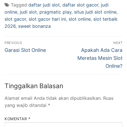
Tagged
daftar judi slot
,
daftar slot gacor
,
judi
online
,
judi slot
,
pragmatic play
,
situs judi slot online
,
slot gacor
,
slot gacor hari ini
,
slot online
,
slot terbaik
2026
,
sweet bonanza
Navigasi
PREVIOUS
NEXT
pos
Previous
Next
Garasi Slot Online
Apakah Ada Cara
post:
post:
Meretas Mesin Slot
Online?
Tinggalkan Balasan
Alamat email Anda tidak akan dipublikasikan.
Ruas
yang wajib ditandai
*
KOMENTAR
*