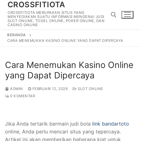
CROSSFITIOTA
Lompat
ke
CROSSFITIOTA MERUPAKAN SITUS YANG
MENYEDIAKAN SUATU INFORMASI MENGENAI JUDI
konten
SLOT ONLINE, TOGEL ONLINE, POKER ONLINE, DAN
CASINO ONLINE
BERANDA
Cari:
CARA MENEMUKAN KASINO ONLINE YANG DAPAT DIPERCAYA
Cara Menemukan Kasino Online
yang Dapat Dipercaya
ADMIN
FEBRUARI 12, 2026
SLOT ONLINE
0 KOMENTAR
Jika Anda tertarik bermain judi bola
link bandartoto
online, Anda perlu mencari situs yang tepercaya.
Artikel ini akan memberikan beberapa kiat untuk