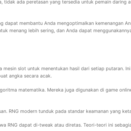
 tidak ada peretasan yang tersedia untuk pemain daring a
yang dapat membantu Anda mengoptimalkan kemenangan An
untuk menang lebih sering, dan Anda dapat menggunakanny
esin slot untuk menentukan hasil dari setiap putaran. Ini
at angka secara acak.
lgoritma matematika. Mereka juga digunakan di game onlin
etasan. RNG modern tunduk pada standar keamanan yang keta
 RNG dapat di-tweak atau diretas. Teori-teori ini sebagi