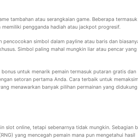
game tambahan atau serangkaian game. Beberapa termasuk
 memiliki pengganda hadiah atau jackpot progresif.
 pencocokan simbol dalam payline atau baris dan biasany
husus. Simbol paling mahal mungkin liar atau pencar yang
i bonus untuk menarik pemain termasuk putaran gratis dan
ngan setoran pertama Anda. Cara terbaik untuk memaksi
ang menawarkan banyak pilihan permainan yang didukung
slot online, tetapi sebenarnya tidak mungkin. Sebagian b
 (RNG) yang mencegah pemain mana pun mengetahui hasil