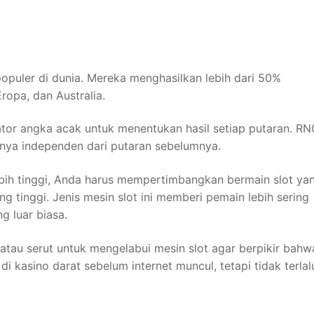
populer di dunia. Mereka menghasilkan lebih dari 50%
ropa, dan Australia.
or angka acak untuk menentukan hasil setiap putaran. RNG
nya independen dari putaran sebelumnya.
ih tinggi, Anda harus mempertimbangkan bermain slot ya
g tinggi. Jenis mesin slot ini memberi pemain lebih sering
 luar biasa.
tau serut untuk mengelabui mesin slot agar berpikir bahw
 kasino darat sebelum internet muncul, tetapi tidak terlal