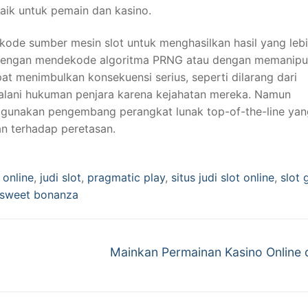
 baik untuk pemain dan kasino.
ode sumber mesin slot untuk menghasilkan hasil yang lebi
kan dengan mendekode algoritma PRNG atau dengan memanipu
at menimbulkan konsekuensi serius, seperti dilarang dari
alani hukuman penjara karena kejahatan mereka. Namun
nggunakan pengembang perangkat lunak top-of-the-line yan
an terhadap peretasan.
 online
,
judi slot
,
pragmatic play
,
situs judi slot online
,
slot 
sweet bonanza
Next
Mainkan Permainan Kasino Online d
post: