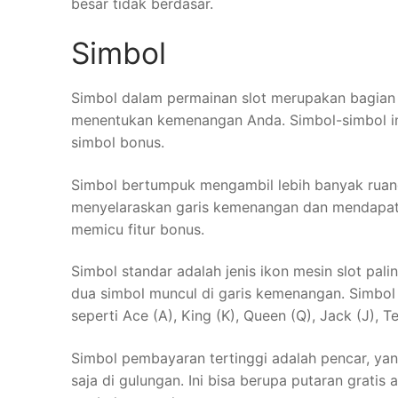
besar tidak berdasar.
Simbol
Simbol dalam permainan slot merupakan bagian 
menentukan kemenangan Anda. Simbol-simbol ini
simbol bonus.
Simbol bertumpuk mengambil lebih banyak ruan
menyelaraskan garis kemenangan dan mendapa
memicu fitur bonus.
Simbol standar adalah jenis ikon mesin slot pa
dua simbol muncul di garis kemenangan. Simbol b
seperti Ace (A), King (K), Queen (Q), Jack (J), Te
Simbol pembayaran tertinggi adalah pencar, yan
saja di gulungan. Ini bisa berupa putaran gratis