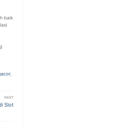
h baik
lasi
g
gacor
,
NEXT
i Slot