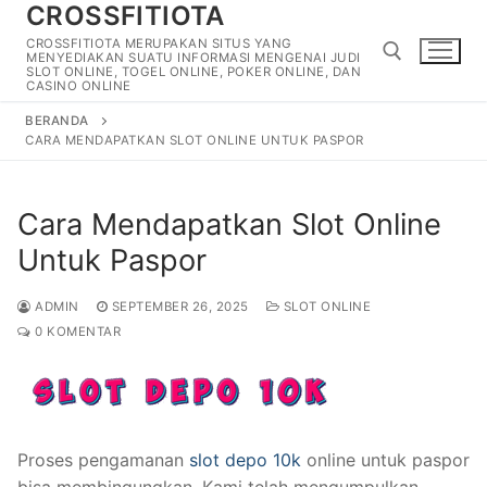
CROSSFITIOTA
Lompat
ke
CROSSFITIOTA MERUPAKAN SITUS YANG
MENYEDIAKAN SUATU INFORMASI MENGENAI JUDI
konten
SLOT ONLINE, TOGEL ONLINE, POKER ONLINE, DAN
CASINO ONLINE
BERANDA
Cari:
CARA MENDAPATKAN SLOT ONLINE UNTUK PASPOR
Cara Mendapatkan Slot Online
Untuk Paspor
ADMIN
SEPTEMBER 26, 2025
SLOT ONLINE
0 KOMENTAR
Proses pengamanan
slot depo 10k
online untuk paspor