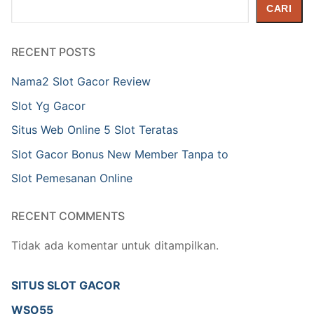
Cari
CARI
RECENT POSTS
Nama2 Slot Gacor Review
Slot Yg Gacor
Situs Web Online 5 Slot Teratas
Slot Gacor Bonus New Member Tanpa to
Slot Pemesanan Online
RECENT COMMENTS
Tidak ada komentar untuk ditampilkan.
SITUS SLOT GACOR
WSO55