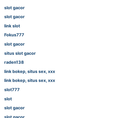
slot gacor
slot gacor
link slot
Fokus777
slot gacor
situs slot gacor
raden138
link bokep, situs sex, xxx
link bokep, situs sex, xxx
slot777
slot
slot gacor
slot gacor