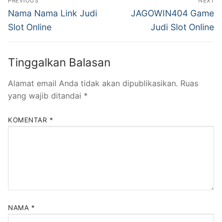
PREVIOUS
NEXT
pos
Previous
Next
Nama Nama Link Judi
JAGOWIN404 Game
post:
post:
Slot Online
Judi Slot Online
Tinggalkan Balasan
Alamat email Anda tidak akan dipublikasikan.
Ruas
yang wajib ditandai
*
KOMENTAR
*
NAMA
*