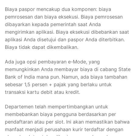
Biaya paspor mencakup dua komponen: biaya
pemrosesan dan biaya eksekusi. Biaya pemrosesan
dibayarkan kepada pemerintah saat Anda
mengirimkan aplikasi. Biaya eksekusi dibebankan saat
aplikasi Anda disetujui dan paspor Anda diterbitkan.
Biaya tidak dapat dikembalikan.
Ada juga opsi pembayaran e-Mode, yang
memungkinkan Anda membayar biaya di cabang State
Bank of India mana pun. Namun, ada biaya tambahan
sebesar 1,5 persen + pajak yang berlaku untuk
transaksi kartu debit atau kredit.
Departemen telah mempertimbangkan untuk
membebankan biaya pengguna berdasarkan per
pendaftaran atau per slot. Ini akan memastikan bahwa
manfaat menjadi perusahaan kurir terdaftar dengan