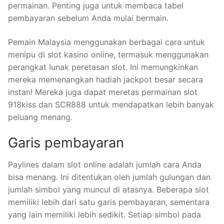
permainan. Penting juga untuk membaca tabel
pembayaran sebelum Anda mulai bermain.
Pemain Malaysia menggunakan berbagai cara untuk
menipu di slot kasino online, termasuk menggunakan
perangkat lunak peretasan slot. Ini memungkinkan
mereka memenangkan hadiah jackpot besar secara
instan! Mereka juga dapat meretas permainan slot
918kiss dan SCR888 untuk mendapatkan lebih banyak
peluang menang.
Garis pembayaran
Paylines dalam slot online adalah jumlah cara Anda
bisa menang. Ini ditentukan oleh jumlah gulungan dan
jumlah simbol yang muncul di atasnya. Beberapa slot
memiliki lebih dari satu garis pembayaran, sementara
yang lain memiliki lebih sedikit. Setiap simbol pada