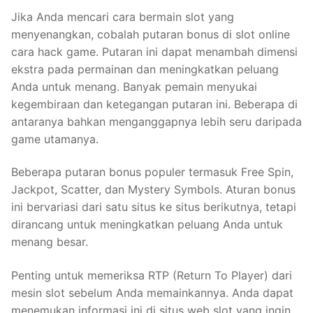
Jika Anda mencari cara bermain slot yang
menyenangkan, cobalah putaran bonus di slot online
cara hack game. Putaran ini dapat menambah dimensi
ekstra pada permainan dan meningkatkan peluang
Anda untuk menang. Banyak pemain menyukai
kegembiraan dan ketegangan putaran ini. Beberapa di
antaranya bahkan menganggapnya lebih seru daripada
game utamanya.
Beberapa putaran bonus populer termasuk Free Spin,
Jackpot, Scatter, dan Mystery Symbols. Aturan bonus
ini bervariasi dari satu situs ke situs berikutnya, tetapi
dirancang untuk meningkatkan peluang Anda untuk
menang besar.
Penting untuk memeriksa RTP (Return To Player) dari
mesin slot sebelum Anda memainkannya. Anda dapat
menemukan informasi ini di situs web slot yang ingin