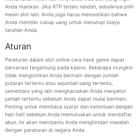
Anda mainkan. Jika RTP terlalu rendah, sebaiknya pilih
mesin slot lain. Anda juga harus memastikan bahwa
Anda memiliki cukup uang untuk menutupi biaya
taruhan Anda.
Aturan
Peraturan dalam slot online cara hack game dapat
bervariasi tergantung pada kasino. Beberapa mungkin
tidak mengizinkan Anda bermain dengan jumlah
putaran tertentu atau sejumlah uang tertentu,
sementara yang lain mengharuskan Anda menyetor
jumlah tertentu sebelum Anda dapat mulai bermain.
Penting untuk membaca syarat dan ketentuan dengan
hati-hati sebelum Anda memutuskan untuk mendaftar
akun. Ini akan membantu Anda menghindari masalah
dengan peraturan di negara Anda.