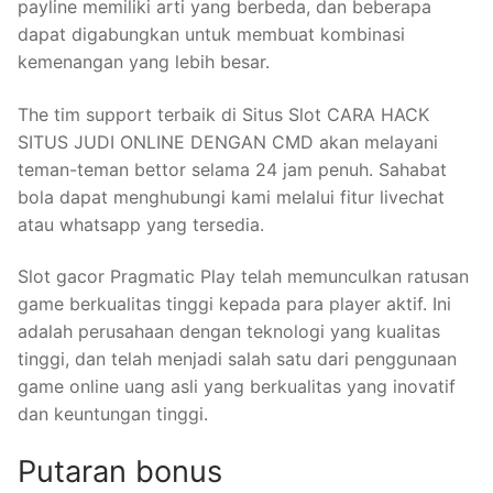
payline memiliki arti yang berbeda, dan beberapa
dapat digabungkan untuk membuat kombinasi
kemenangan yang lebih besar.
The tim support terbaik di Situs Slot CARA HACK
SITUS JUDI ONLINE DENGAN CMD akan melayani
teman-teman bettor selama 24 jam penuh. Sahabat
bola dapat menghubungi kami melalui fitur livechat
atau whatsapp yang tersedia.
Slot gacor Pragmatic Play telah memunculkan ratusan
game berkualitas tinggi kepada para player aktif. Ini
adalah perusahaan dengan teknologi yang kualitas
tinggi, dan telah menjadi salah satu dari penggunaan
game online uang asli yang berkualitas yang inovatif
dan keuntungan tinggi.
Putaran bonus