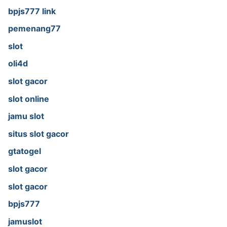
bpjs777 link
pemenang77
slot
oli4d
slot gacor
slot online
jamu slot
situs slot gacor
gtatogel
slot gacor
slot gacor
bpjs777
jamuslot