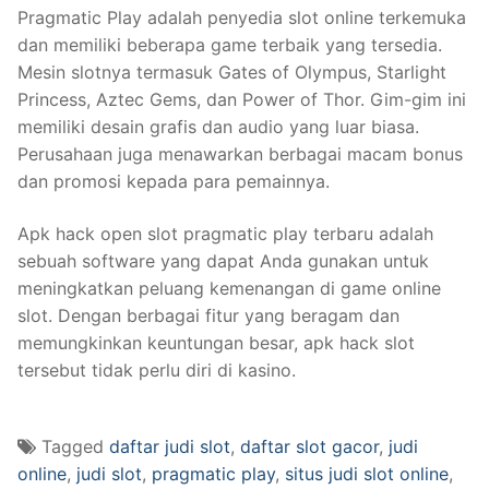
Pragmatic Play adalah penyedia slot online terkemuka
dan memiliki beberapa game terbaik yang tersedia.
Mesin slotnya termasuk Gates of Olympus, Starlight
Princess, Aztec Gems, dan Power of Thor. Gim-gim ini
memiliki desain grafis dan audio yang luar biasa.
Perusahaan juga menawarkan berbagai macam bonus
dan promosi kepada para pemainnya.
Apk hack open slot pragmatic play terbaru adalah
sebuah software yang dapat Anda gunakan untuk
meningkatkan peluang kemenangan di game online
slot. Dengan berbagai fitur yang beragam dan
memungkinkan keuntungan besar, apk hack slot
tersebut tidak perlu diri di kasino.
Tagged
daftar judi slot
,
daftar slot gacor
,
judi
online
,
judi slot
,
pragmatic play
,
situs judi slot online
,