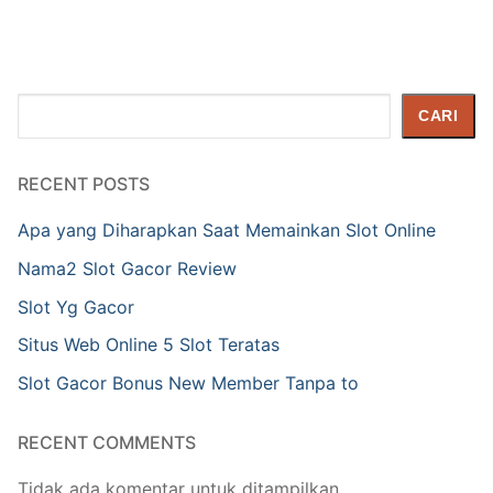
Cari
CARI
RECENT POSTS
Apa yang Diharapkan Saat Memainkan Slot Online
Nama2 Slot Gacor Review
Slot Yg Gacor
Situs Web Online 5 Slot Teratas
Slot Gacor Bonus New Member Tanpa to
RECENT COMMENTS
Tidak ada komentar untuk ditampilkan.