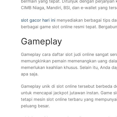
bermain yang tepat. Ditunjuk dengan perjanjian k
CIMB Niaga, Mandiri, BSI, dan e-wallet yang ters
slot gacor hari ini
menyediakan berbagai tips dan
berbagai game slot online resmi tepat. Bergabung
Gameplay
Gameplay cara daftar slot judi online sangat s
memungkinkan pemain memenangkan uang dalam j
memerlukan keahlian khusus. Selain itu, Anda d
apa saja.
Gameplay unik di slot online tersebut berbeda
untuk mencapai jackpot jutawan instan. Game sl
tetapi mesin slot online terbaru yang mempuny
peluang besar.