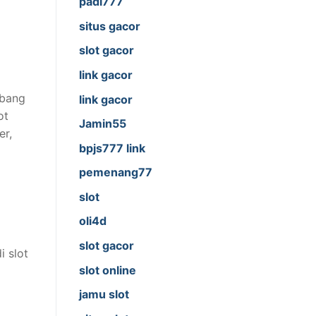
padi777
situs gacor
slot gacor
link gacor
mbang
link gacor
ot
Jamin55
er,
bpjs777 link
pemenang77
slot
oli4d
slot gacor
i slot
slot online
jamu slot