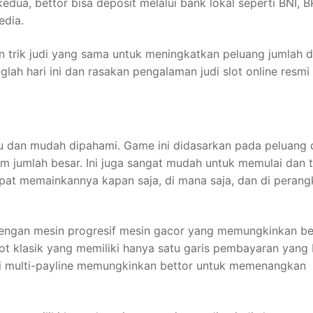
edua, bettor bisa deposit melalui bank lokal seperti BNI, BR
edia.
 trik judi yang sama untuk meningkatkan peluang jumlah d
lah hari ini dan rasakan pengalaman judi slot online resmi 
eru dan mudah dipahami. Game ini didasarkan pada peluang
umlah besar. Ini juga sangat mudah untuk memulai dan t
apat memainkannya kapan saja, di mana saja, dan di perang
 dengan mesin progresif mesin gacor yang memungkinkan be
ot klasik yang memiliki hanya satu garis pembayaran yang 
ai multi-payline memungkinkan bettor untuk memenangkan