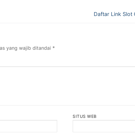
Next
Daftar Link Slot
post:
as yang wajib ditandai
*
SITUS WEB