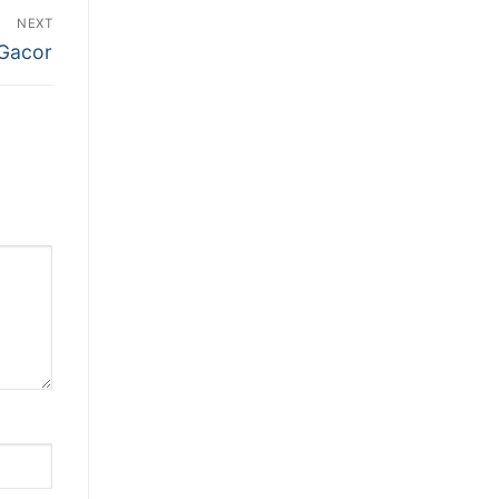
NEXT
 Gacor