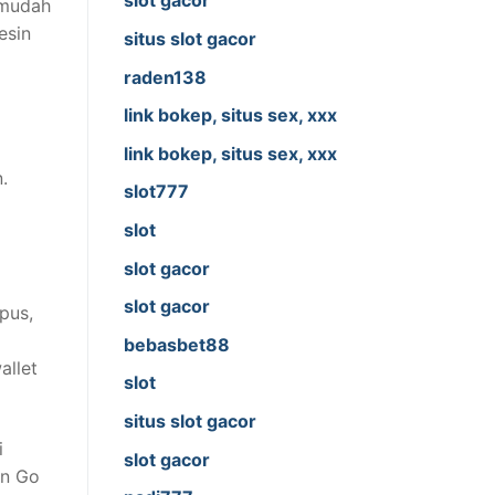
slot gacor
 mudah
esin
situs slot gacor
raden138
link bokep, situs sex, xxx
link bokep, situs sex, xxx
.
slot777
i
slot
slot gacor
slot gacor
pus,
bebasbet88
allet
slot
situs slot gacor
i
slot gacor
’n Go