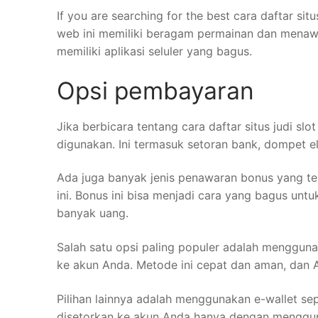
If you are searching for the best cara daftar sit
web ini memiliki beragam permainan dan menaw
memiliki aplikasi seluler yang bagus.
Opsi pembayaran
Jika berbicara tentang cara daftar situs judi sl
digunakan. Ini termasuk setoran bank, dompet e
Ada juga banyak jenis penawaran bonus yang t
ini. Bonus ini bisa menjadi cara yang bagus 
banyak uang.
Salah satu opsi paling populer adalah menggu
ke akun Anda. Metode ini cepat dan aman, da
Pilihan lainnya adalah menggunakan e-wallet s
disetorkan ke akun Anda hanya dengan menggun