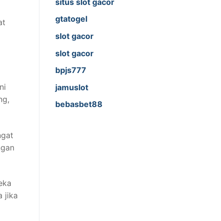
situs slot gacor
gtatogel
at
slot gacor
slot gacor
bpjs777
ni
jamuslot
ng,
bebasbet88
ngat
ngan
eka
 jika