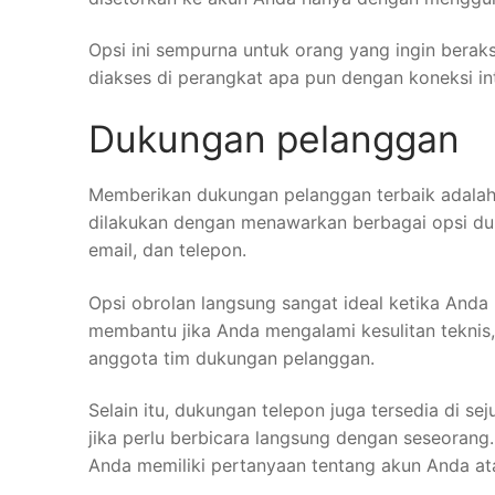
Opsi ini sempurna untuk orang yang ingin beraksi 
diakses di perangkat apa pun dengan koneksi in
Dukungan pelanggan
Memberikan dukungan pelanggan terbaik adalah tu
dilakukan dengan menawarkan berbagai opsi du
email, dan telepon.
Opsi obrolan langsung sangat ideal ketika Anda
membantu jika Anda mengalami kesulitan tekni
anggota tim dukungan pelanggan.
Selain itu, dukungan telepon juga tersedia di 
jika perlu berbicara langsung dengan seseorang.
Anda memiliki pertanyaan tentang akun Anda atau 