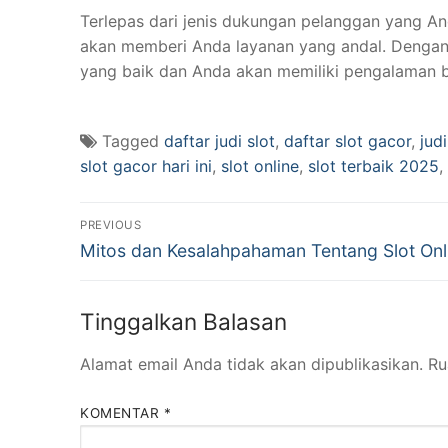
Terlepas dari jenis dukungan pelanggan yang A
akan memberi Anda layanan yang andal. Dengan 
yang baik dan Anda akan memiliki pengalaman b
Tagged
daftar judi slot
,
daftar slot gacor
,
judi
slot gacor hari ini
,
slot online
,
slot terbaik 2025
,
Navigasi
PREVIOUS
Previous
pos
Mitos dan Kesalahpahaman Tentang Slot Onl
post:
Tinggalkan Balasan
Alamat email Anda tidak akan dipublikasikan.
Ru
KOMENTAR
*