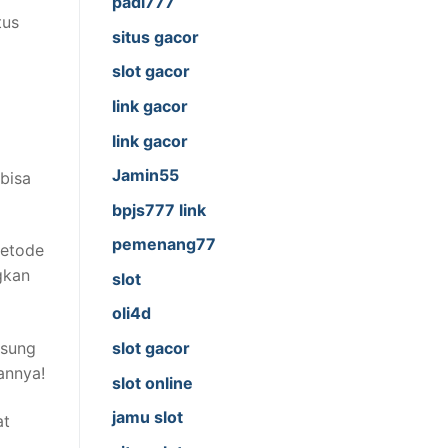
padi777
tus
situs gacor
slot gacor
link gacor
link gacor
Jamin55
 bisa
bpjs777 link
pemenang77
metode
gkan
slot
oli4d
gsung
slot gacor
annya!
slot online
jamu slot
at