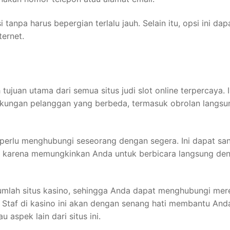
tanpa harus bepergian terlalu jauh. Selain itu, opsi ini dap
ternet.
juan utama dari semua situs judi slot online terpercaya. I
kungan pelanggan yang berbeda, termasuk obrolan langsu
 perlu menghubungi seseorang dengan segera. Ini dapat sa
s, karena memungkinkan Anda untuk berbicara langsung de
sejumlah situs kasino, sehingga Anda dapat menghubungi mer
 Staf di kasino ini akan dengan senang hati membantu Anda
aspek lain dari situs ini.