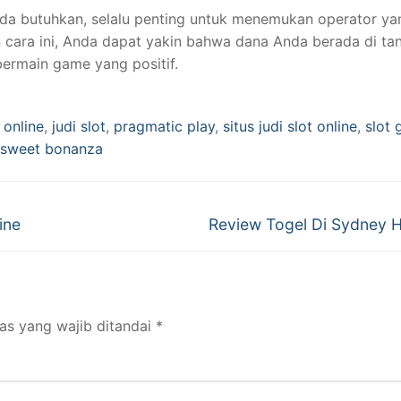
nda butuhkan, selalu penting untuk menemukan operator ya
cara ini, Anda dapat yakin bahwa dana Anda berada di ta
ermain game yang positif.
 online
,
judi slot
,
pragmatic play
,
situs judi slot online
,
slot 
sweet bonanza
Next
ine
Review Togel Di Sydney Ha
post:
as yang wajib ditandai
*