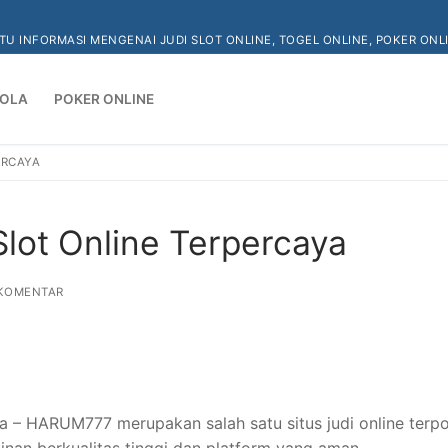
U INFORMASI MENGENAI JUDI SLOT ONLINE, TOGEL ONLINE, POKER ONLI
BOLA
POKER ONLINE
ERCAYA
Cari:
Slot Online Terpercaya
KOMENTAR
a – HARUM777 merupakan salah satu situs judi online terp