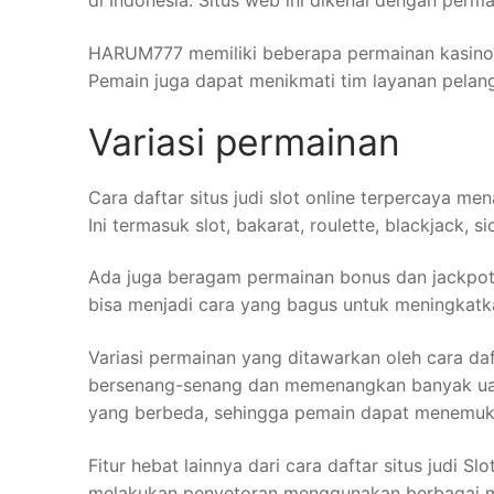
di Indonesia. Situs web ini dikenal dengan perm
HARUM777 memiliki beberapa permainan kasino y
Pemain juga dapat menikmati tim layanan pelan
Variasi permainan
Cara daftar situs judi slot online terpercaya m
Ini termasuk slot, bakarat, roulette, blackjack, s
Ada juga beragam permainan bonus dan jackpot
bisa menjadi cara yang bagus untuk meningkat
Variasi permainan yang ditawarkan oleh cara daft
bersenang-senang dan memenangkan banyak uan
yang berbeda, sehingga pemain dapat menemuka
Fitur hebat lainnya dari cara daftar situs judi
melakukan penyetoran menggunakan berbagai met